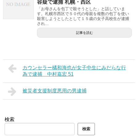
容疑で逮捕 札幌・西区
「お母さんを包丁で殺そうとした」と話していま
す。札幌市西区で５０代の母親を複数の包丁を使い
殺害しようとしたとして１５歳の女子高校生が逮捕
され...
記事を読む
カウンセラー橘和海也が女子中生にみだらな行
為で逮捕 中村嘉宏 51
被災者支援制度悪用の男逮捕
検索
検索