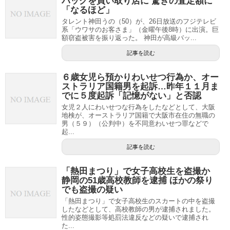
バッグを買い取り店に 驚きの査定額に
「なるほど」
タレント神田うの（50）が、26日放送のフジテレビ
系「ウワサのお客さま」（金曜午後8時）に出演。巨
額窃盗被害を振り返った。 神田が高級バッ...
記事を読む
６歳女児ら預かりわいせつ行為か、オー
ストラリア国籍男を起訴…昨年１１月ま
でに５度起訴「記憶がない」と否認
女児２人にわいせつな行為をしたなどとして、大阪
地検が、オーストラリア国籍で大阪市在住の無職の
男（５９）（公判中）を不同意わいせつ罪などで
起...
記事を読む
「熱田まつり」で女子高校生を盗撮か
静岡の51歳高校教師を逮捕 ほかの祭り
でも盗撮の疑い
「熱田まつり」で女子高校生のスカートの中を盗撮
したなどとして、高校教師の男が逮捕されました。
性的姿態撮影等処罰法違反などの疑いで逮捕され
た...