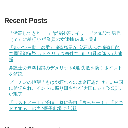
Recent Posts
「激高してきた･･･」放課後等デイサービス施設で男児
（７）に暴行か 従業員の女逮捕 岐阜・関市
「ルパン三世」名乗り強盗指示か 宝石店への強盗目的
で周辺徘徊疑い トクリュウ事件で山口組系幹部ら5人逮
捕
弁護士の無料相談のデメリット4選 失敗を防ぐポイント
を解説
プーチンの絶望「もはや頼れるのは金正恩だけ」…中国
に値切られ、インドに振り回される“大国ロシア”の悲し
い現実
『ラストノート』澄晴、葵に告白「言ったー！」「ドキ
ドキする」の声 “優子劇場”も話題