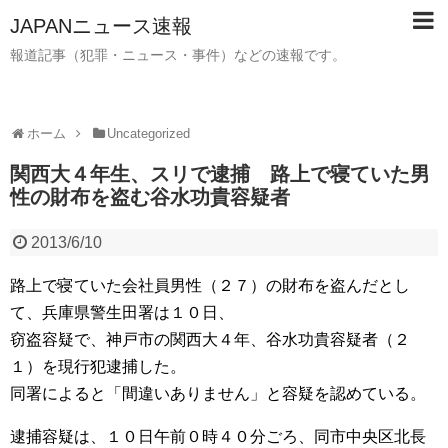
JAPANニュース速報
報道記事（犯罪・ニュース・事件）などの速報です。
ホーム
Uncategorized
関西大４年生、スリで逮捕 路上で寝ていた男
性の財布を盗む谷水功貴容疑者
2013/6/10
路上で寝ていた会社員男性（２７）の財布を盗んだとし
て、兵庫県警生田署は１０日、
窃盗容疑で、神戸市の関西大４年、谷水功貴容疑者（２
１）を現行犯逮捕した。
同署によると「間違いありません」と容疑を認めている。
逮捕容疑は、１０日午前０時４０分ごろ、同市中央区北長