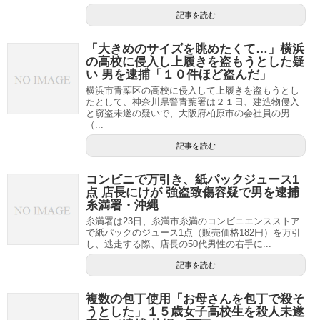
記事を読む
「大きめのサイズを眺めたくて…」横浜
の高校に侵入し上履きを盗もうとした疑
い 男を逮捕「１０件ほど盗んだ」
横浜市青葉区の高校に侵入して上履きを盗もうとし
たとして、神奈川県警青葉署は２１日、建造物侵入
と窃盗未遂の疑いで、大阪府柏原市の会社員の男
（...
記事を読む
コンビニで万引き、紙パックジュース1
点 店長にけが 強盗致傷容疑で男を逮捕
糸満署・沖縄
糸満署は23日、糸満市糸満のコンビニエンスストア
で紙パックのジュース1点（販売価格182円）を万引
し、逃走する際、店長の50代男性の右手に...
記事を読む
複数の包丁使用「お母さんを包丁で殺そ
うとした」１５歳女子高校生を殺人未遂