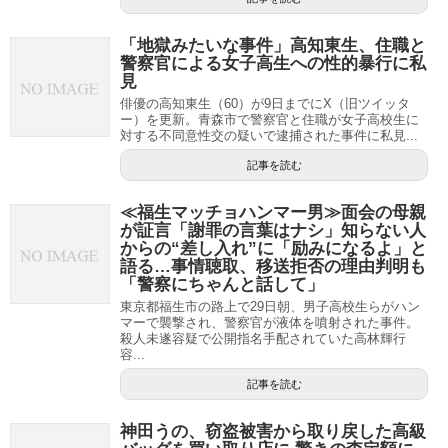
「地獄みたいな事件」高知東生、住職と
警察官による女子高生への性的暴行に私
見
俳優の高知東生（60）が9日までにX（旧ツイッタ
ー）を更新。青森市で警察官と住職が女子高校生に
対する不同意性交の疑いで逮捕された事件に私見...
記事を読む
≪福生マッチョハンマー男≫面会の母親
が証言「謝罪の言葉はナシ」知らない人
からの“差し入れ”に「励みになるよ」と
語る…事情聴取、移送拒否の理由判明も
「警察にちゃんと話して」
東京都福生市の路上で29日朝、男子高校生らがハン
マーで襲撃され、警察官が液体を噴射された事件。
殺人未遂容疑で公開指名手配されていた高林輝行
容...
記事を読む
神田うの、窃盗被害から取り戻した高級