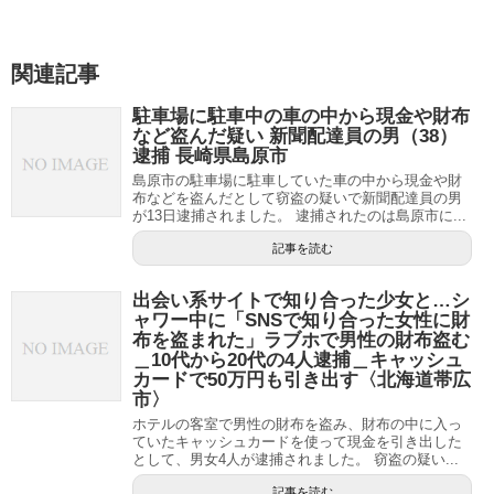
関連記事
駐車場に駐車中の車の中から現金や財布
など盗んだ疑い 新聞配達員の男（38）
逮捕 長崎県島原市
島原市の駐車場に駐車していた車の中から現金や財
布などを盗んだとして窃盗の疑いで新聞配達員の男
が13日逮捕されました。 逮捕されたのは島原市に...
記事を読む
出会い系サイトで知り合った少女と…シ
ャワー中に「SNSで知り合った女性に財
布を盗まれた」ラブホで男性の財布盗む
＿10代から20代の4人逮捕＿キャッシュ
カードで50万円も引き出す〈北海道帯広
市〉
ホテルの客室で男性の財布を盗み、財布の中に入っ
ていたキャッシュカードを使って現金を引き出した
として、男女4人が逮捕されました。 窃盗の疑い...
記事を読む