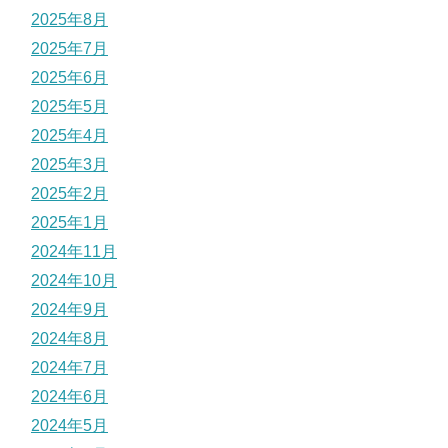
2025年8月
2025年7月
2025年6月
2025年5月
2025年4月
2025年3月
2025年2月
2025年1月
2024年11月
2024年10月
2024年9月
2024年8月
2024年7月
2024年6月
2024年5月