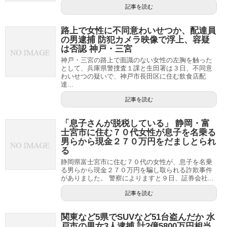
記事を読む
路上で女性に不同意わいせつか、配達員
の男逮捕 防犯カメラ映像で浮上、容疑
は否認 神戸・三宮
神戸・三宮の路上で面識のない女性の左胸を触った
として、兵庫県警捜査１課と生田署は３日、不同意
わいせつの疑いで、神戸市長田区に住む飲食店配
達...
記事を読む
「息子さんが脱税している」 静岡・富
士宮市に住む７０代女性が息子を名乗る
男らから現金２７０万円をだましとられ
る
静岡県富士宮市に住む７０代の女性が、息子を名乗
る男らから現金２７０万円を騙し取られる詐欺事件
がありました。 警察によりますと９日、証券会社...
記事を読む
関東など5県でSUVなど51台盗んだか 水
戸市の男女3人逮捕 計2億5800万円相当