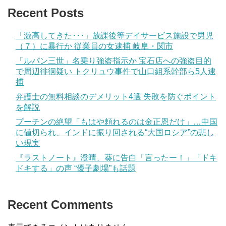
Recent Posts
「激高してきた･･･」放課後等デイサービス施設で男児
（７）に暴行か 従業員の女逮捕 岐阜・関市
「ルパン三世」名乗り強盗指示か 宝石店への強盗目的
で周辺徘徊疑い トクリュウ事件で山口組系幹部ら5人逮
捕
弁護士の無料相談のデメリット4選 失敗を防ぐポイント
を解説
プーチンの絶望「もはや頼れるのは金正恩だけ」…中国
に値切られ、インドに振り回される“大国ロシア”の悲し
い現実
『ラストノート』澄晴、葵に告白「言ったー！」「ドキ
ドキする」の声 “優子劇場”も話題
Recent Comments