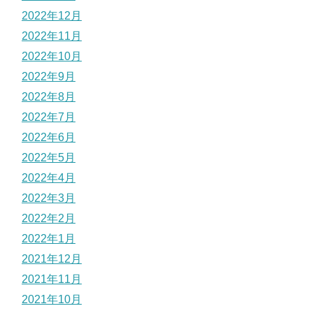
2022年12月
2022年11月
2022年10月
2022年9月
2022年8月
2022年7月
2022年6月
2022年5月
2022年4月
2022年3月
2022年2月
2022年1月
2021年12月
2021年11月
2021年10月