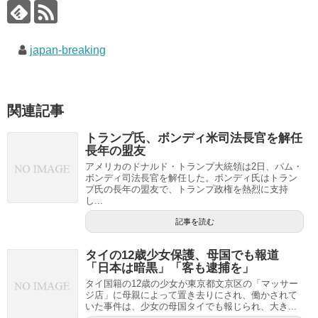
japan-breaking
関連記事
トランプ氏、ボンディ米司法長官を解任
長年の盟友
アメリカのドナルド・トランプ大統領は2日、パム・
ボンディ司法長官を解任した。ボンディ氏はトラン
プ氏の長年の盟友で、トランプ政権を熱烈に支持
し...
記事を読む
タイの12歳少女保護、母国でも報道
「日本は暗黒」「客も逮捕を」
タイ国籍の12歳の少女が東京都文京区の「マッサー
ジ店」に母親によって置き去りにされ、働かされて
いた事件は、少女の母国タイでも報じられ、大き...