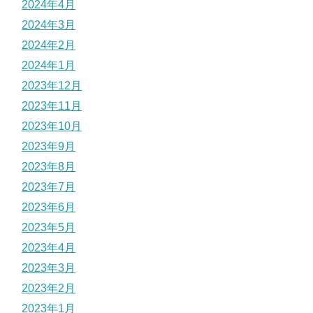
2024年4月
2024年3月
2024年2月
2024年1月
2023年12月
2023年11月
2023年10月
2023年9月
2023年8月
2023年7月
2023年6月
2023年5月
2023年4月
2023年3月
2023年2月
2023年1月