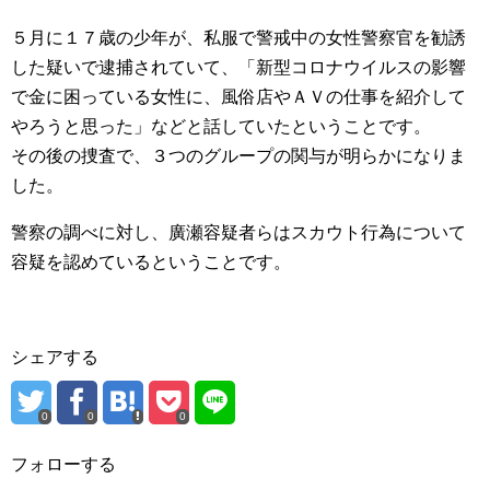
５月に１７歳の少年が、私服で警戒中の女性警察官を勧誘
した疑いで逮捕されていて、「新型コロナウイルスの影響
で金に困っている女性に、風俗店やＡＶの仕事を紹介して
やろうと思った」などと話していたということです。
その後の捜査で、３つのグループの関与が明らかになりま
した。
警察の調べに対し、廣瀬容疑者らはスカウト行為について
容疑を認めているということです。
シェアする
0
0
0
フォローする