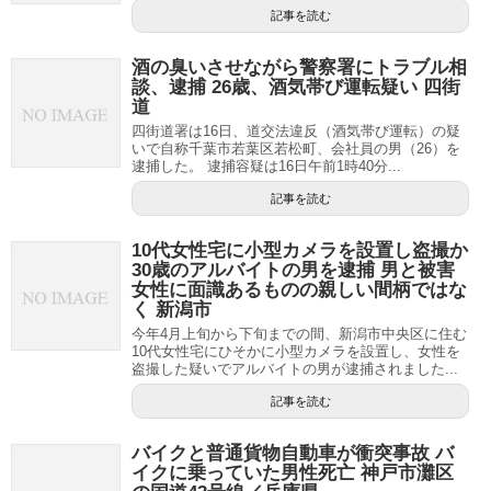
記事を読む
酒の臭いさせながら警察署にトラブル相
談、逮捕 26歳、酒気帯び運転疑い 四街
道
四街道署は16日、道交法違反（酒気帯び運転）の疑
いで自称千葉市若葉区若松町、会社員の男（26）を
逮捕した。 逮捕容疑は16日午前1時40分...
記事を読む
10代女性宅に小型カメラを設置し盗撮か
30歳のアルバイトの男を逮捕 男と被害
女性に面識あるものの親しい間柄ではな
く 新潟市
今年4月上旬から下旬までの間、新潟市中央区に住む
10代女性宅にひそかに小型カメラを設置し、女性を
盗撮した疑いでアルバイトの男が逮捕されました...
記事を読む
バイクと普通貨物自動車が衝突事故 バ
イクに乗っていた男性死亡 神戸市灘区