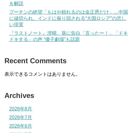
を解説
プーチンの絶望「もはや頼れるのは金正恩だけ」…中国
に値切られ、インドに振り回される“大国ロシア”の悲し
い現実
『ラストノート』澄晴、葵に告白「言ったー！」「ドキ
ドキする」の声 “優子劇場”も話題
Recent Comments
表示できるコメントはありません。
Archives
2026年8月
2026年7月
2026年6月