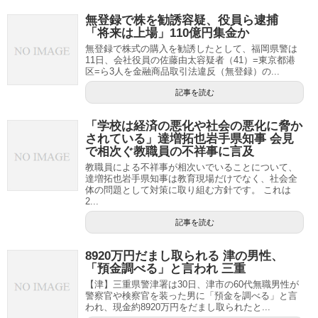
無登録で株を勧誘容疑、役員ら逮捕
「将来は上場」110億円集金か
無登録で株式の購入を勧誘したとして、福岡県警は
11日、会社役員の佐藤由太容疑者（41）=東京都港
区=ら3人を金融商品取引法違反（無登録）の...
記事を読む
「学校は経済の悪化や社会の悪化に脅か
されている」達増拓也岩手県知事 会見
で相次ぐ教職員の不祥事に言及
教職員による不祥事が相次いでいることについて、
達増拓也岩手県知事は教育現場だけでなく、社会全
体の問題として対策に取り組む方針です。 これは
2...
記事を読む
8920万円だまし取られる 津の男性、
「預金調べる」と言われ 三重
【津】三重県警津署は30日、津市の60代無職男性が
警察官や検察官を装った男に「預金を調べる」と言
われ、現金約8920万円をだまし取られたと...