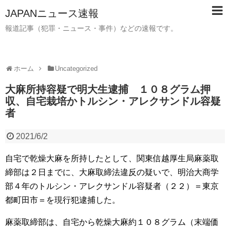
JAPANニュース速報
報道記事（犯罪・ニュース・事件）などの速報です。
ホーム
Uncategorized
大麻所持容疑で明大生逮捕 １０８グラム押
収、自宅栽培かトルシン・アレクサンドル容疑
者
2021/6/2
自宅で乾燥大麻を所持したとして、関東信越厚生局麻薬取
締部は２日までに、大麻取締法違反の疑いで、明治大商学
部４年のトルシン・アレクサンドル容疑者（２２）＝東京
都町田市＝を現行犯逮捕した。
麻薬取締部は、自宅から乾燥大麻約１０８グラム（末端価