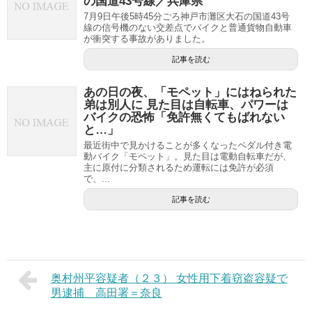
の国道43号線／兵庫県
7月9日午後5時45分ごろ神戸市灘区大石の国道43号
線の信号機のない交差点でバイクと普通貨物自動車
が衝突する事故がありました。
記事を読む
あの日の夜、「モペット」にはねられた
弟は別人に 見た目は自転車、パワーは
バイクの恐怖「免許無くてもばれない
と…」
最近街中で見かけることが多くなったペダル付き電
動バイク「モペット」。見た目は電動自転車だが、
主に原付に分類されるため運転には免許が必須
で、...
記事を読む
奥村州平容疑者（２３） ⼥性⽤下着窃盗容疑で
男逮捕 ⾼⽥署＝奈良