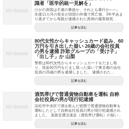
識者「医学的統一見解を」
けがの原因は不慮の事故か、それとも暴行か――。
生後11カ月の長女が頭部の外傷で死亡後、3年半あま
り過ぎてから母親が逮捕された異例の傷害致死...
記事を読む
80代女性からキャッシュカード盗み、60
万円を引き出した疑い 26歳の会社役員
の男を逮捕 詐欺グループの「受け子」
「出し子」か 山梨
警察は80代女性からキャッシュカードをだまし取
り、現金60万円をだまし取った疑いで東京都の会社
役員の26歳の男を逮捕しました。 逮捕された...
記事を読む
酒気帯びで普通貨物自動車を運転 自称
会社役員の男が現行犯逮捕
浜松市中央区で酒を飲んだ状態で普通貨物自動車を
運転したとして自称会社役員の男が現行犯逮捕され
ました。 道路交通法違反（酒気帯び運転）の疑い...
記事を読む