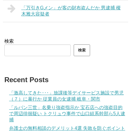
「万引きGメン」が客の財布盗んだか 男逮捕 榎
木雅大容疑者
検索
検索
Recent Posts
「激高してきた･･･」放課後等デイサービス施設で男児
（７）に暴行か 従業員の女逮捕 岐阜・関市
「ルパン三世」名乗り強盗指示か 宝石店への強盗目的
で周辺徘徊疑い トクリュウ事件で山口組系幹部ら5人逮
捕
弁護士の無料相談のデメリット4選 失敗を防ぐポイント