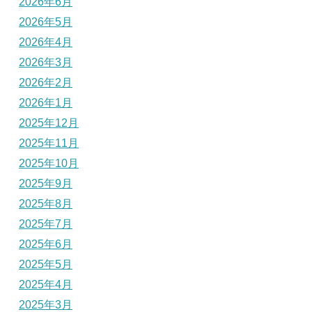
2026年6月
2026年5月
2026年4月
2026年3月
2026年2月
2026年1月
2025年12月
2025年11月
2025年10月
2025年9月
2025年8月
2025年7月
2025年6月
2025年5月
2025年4月
2025年3月