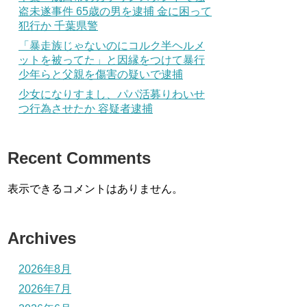
盗未遂事件 65歳の男を逮捕 金に困って
犯行か 千葉県警
「暴走族じゃないのにコルク半ヘルメ
ットを被ってた」と因縁をつけて暴行
少年らと父親を傷害の疑いで逮捕
少女になりすまし、パパ活募りわいせ
つ行為させたか 容疑者逮捕
Recent Comments
表示できるコメントはありません。
Archives
2026年8月
2026年7月