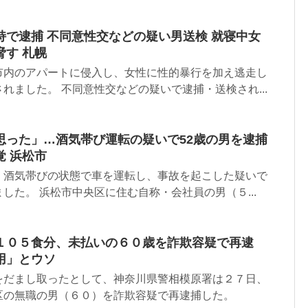
持で逮捕 不同意性交などの疑い男送検 就寝中女
す 札幌
市内のアパートに侵入し、女性に性的暴行を加え逃走し
れました。 不同意性交などの疑いで逮捕・送検され...
思った」…酒気帯び運転の疑いで52歳の男を逮捕
 浜松市
、酒気帯びの状態で車を運転し、事故を起こした疑いで
した。 浜松市中央区に住む自称・会社員の男（５...
１０５食分、未払いの６０歳を詐欺容疑で再逮
用」とウソ
をだまし取ったとして、神奈川県警相模原署は２７日、
区の無職の男（６０）を詐欺容疑で再逮捕した。