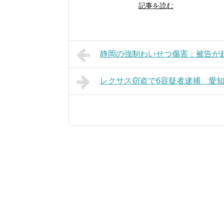
記事を読む
静岡の強制わいせつ傷害：被告が
レクサス窃盗で6容疑者逮捕 愛