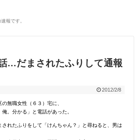
の速報です。
話…だまされたふりして通報
2012/2/8
区の無職女性（６３）宅に、
、俺。分かる」と電話があった。
されたふりをして「けんちゃん？」と尋ねると、男は