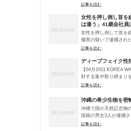
記事を読む
女性を押し倒し首を
は違う」41歳会社員
女性を押し倒して首を
傷害の疑いで逮捕された
記事を読む
ディープフェイク性
【04月20日 KORE
対する集中取り締まりを7
記事を読む
沖縄の希少生物を密
沖縄で国の天然記念物
国籍の男女3人が逮捕さ
記事を読む