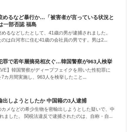
絞めるなど暴行か…「被害者が言っている状況と
は一部否認 福島
絞めるなどしたとして、41歳の男が逮捕されました。
のは白河市に住む41歳の会社員の男です。男は2...
犯罪で若年層摘発相次ぐ…韓国警察が963人検挙
A WAVE】韓国警察がディープフェイクを用いた性犯罪に
カ月間実施し、963人を検挙したこと...
輸出しようとしたか 中国籍の3人逮捕
のカメなどの希少生物を密輸出しようとした疑いで、中
れました。 関税法違反で逮捕されたのは、自称・自...