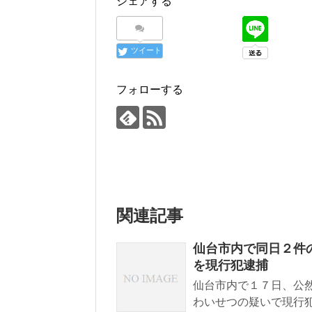
シェアする
ツイート
フォローする
関連記事
仙台市内で同日２件
を現行犯逮捕
仙台市内で１７日、公
わいせつの疑いで現行犯