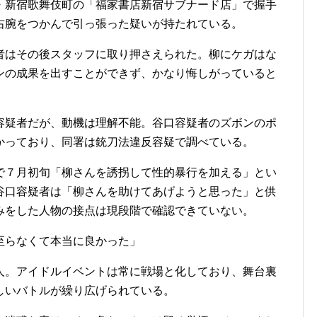
・新宿歌舞伎町の「福家書店新宿サブナード店」で握手
右腕をつかんで引っ張った疑いが持たれている。
はその後スタッフに取り押さえられた。柳にケガはな
ンの成果を出すことができず、かなり悔しがっていると
疑者だが、動機は理解不能。谷口容疑者のズボンのポ
かっており、同署は銃刀法違反容疑で調べている。
７月初旬「柳さんを誘拐して性的暴行を加える」とい
谷口容疑者は「柳さんを助けてあげようと思った」と供
みをした人物の接点は現段階で確認できていない。
至らなくて本当に良かった」
。アイドルイベントは常に戦場と化しており、舞台裏
しいバトルが繰り広げられている。