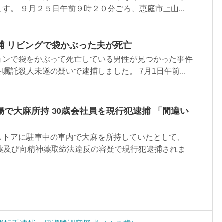
す。 ９月２５日午前９時２０分ごろ、恵庭市上山...
捕 リビングで袋かぶった夫が死亡
ョンで袋をかぶって死亡している男性が見つかった事件
嘱託殺人未遂の疑いで逮捕しました。 7月1日午前...
で大麻所持 30歳会社員を現行犯逮捕 「間違い
】
ストアに駐車中の車内で大麻を所持していたとして、
麻薬及び向精神薬取締法違反の容疑で現行犯逮捕されま