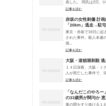
表した。 同氏は2日、U
記事を読む
赤坂の女性刺傷 計画
「20km」逃走→駐
東京・赤坂で16日に
された事件。殺人未遂
係...
記事を読む
大阪・道頓堀刺殺 
１４日深夜、大阪・ミ
人が死亡した事件で、現
記事を読む
「なんだこのやろー」
の33歳男が関与か 
車の間をすり抜ける１