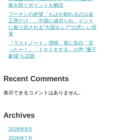
敗を防ぐポイントを解説
プーチンの絶望「もはや頼れるのは金
正恩だけ」…中国に値切られ、インド
に振り回される“大国ロシア”の悲しい現
実
『ラストノート』澄晴、葵に告白「言
ったー！」「ドキドキする」の声 “優子
劇場”も話題
Recent Comments
表示できるコメントはありません。
Archives
2026年8月
2026年7月