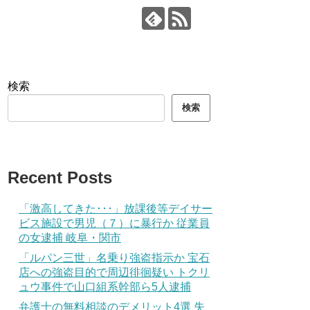
検索
検索
Recent Posts
「激高してきた･･･」放課後等デイサー
ビス施設で男児（７）に暴行か 従業員
の女逮捕 岐阜・関市
「ルパン三世」名乗り強盗指示か 宝石
店への強盗目的で周辺徘徊疑い トクリ
ュウ事件で山口組系幹部ら5人逮捕
弁護士の無料相談のデメリット4選 失