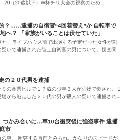
―20（20歳以下）W杯チリ大会の視察のため...
的？……逮捕の自衛官“4回着替え”か 自転車で
屯地へ？ 「家族がいることは伏せていた」
起きた、ライブハウス前で出演する予定だった女性が刺
の疑いで逮捕された陸上自衛官の男について、捜査関
逃走の２０代男を逮捕
ナミの商業ビルで１７歳の少年３人が刃物で刺され、１
場から逃走した２０代の男が殺人の疑いで逮捕され...
つかみ合いに…車10台衝突後に強盗事件 逮捕
恵庭市
台の車。 衝突する直前とみられ、かなりのスピードが