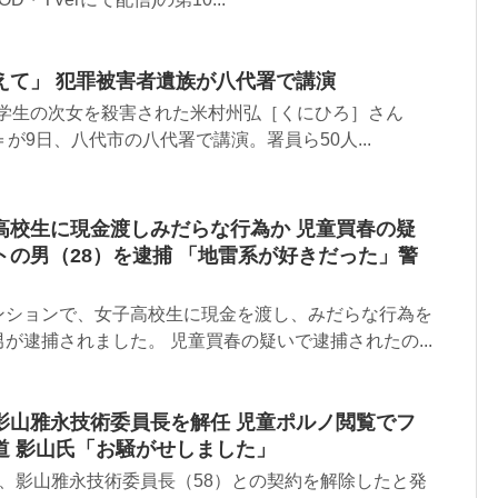
えて」 犯罪被害者遺族が八代署で講演
の大学生の次女を殺害された米村州弘［くにひろ］さん
が9日、八代市の八代署で講演。署員ら50人...
高校生に現金渡しみだらな行為か 児童買春の疑
の男（28）を逮捕 「地雷系が好きだった」警
ンションで、女子高校生に現金を渡し、みだらな行為を
が逮捕されました。 児童買春の疑いで逮捕されたの...
影山雅永技術委員長を解任 児童ポルノ閲覧でフ
道 影山氏「お騒がせしました」
、影山雅永技術委員長（58）との契約を解除したと発