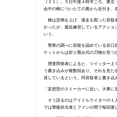
（２１）。５日午後４時半ごろ、東京
会中の柳についたての裏から近付き、
柳は悲鳴を上げ、逃走を図った容疑者
かったが、最近練習しているアクショ
いう。
警察の調べに容疑を認めている谷口容
ケットからは折り畳み式の刃物が見つ
捜査関係者によると、ツイッター上で
う書き込みが複数回あり、それを見た
述しているという。同容疑者と書き込
「妄想型のストーカーに近い。大事に
そう語るのはアイドルライターの１人
では警備担当者とファンの間で毎回激