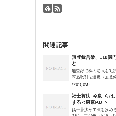
関連記事
無登録営業、110億
ど
無登録で株の購入を勧
商品取引法違反（無登録
記事を読む
福士蒼汰“今泉”ら
する＜東京P.D.＞
福士蒼汰が主演を務めるド
9:54、フジテレビ系／FO