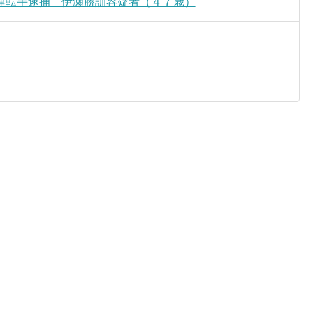
運転手逮捕 伊瀬勝訓容疑者（４７歳）