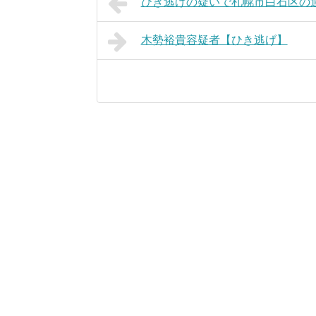
ひき逃げの疑いで札幌市白石区の
木勢裕貴容疑者【ひき逃げ】