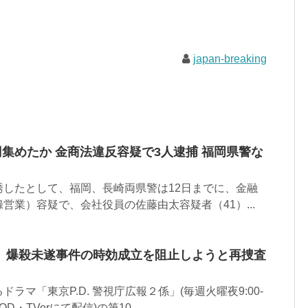
japan-breaking
円集めたか 金商法違反容疑で3人逮捕 福岡県警な
誘したとして、福岡、長崎両県警は12日までに、金融
営業）容疑で、会社役員の佐藤由太容疑者（41）...
は、爆殺未遂事件の時効成立を阻止しようと再捜査
ラマ「東京P.D. 警視庁広報２係」(毎週火曜夜9:00-
D・TVerにて配信)の第10...