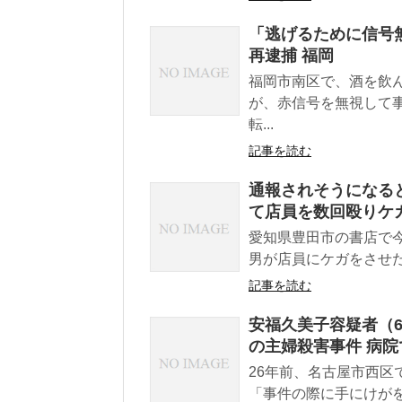
「逃げるために信号無
再逮捕 福岡
福岡市南区で、酒を飲
が、赤信号を無視して
転...
記事を読む
通報されそうになる
て店員を数回殴りケガ
愛知県豊田市の書店で
男が店員にケガをさせた
記事を読む
安福久美子容疑者（6
の主婦殺害事件 病
26年前、名古屋市西区
「事件の際に手にけがを