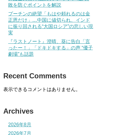
敗を防ぐポイントを解説
プーチンの絶望「もはや頼れるのは金
正恩だけ」…中国に値切られ、インド
に振り回される“大国ロシア”の悲しい現
実
『ラストノート』澄晴、葵に告白「言
ったー！」「ドキドキする」の声 “優子
劇場”も話題
Recent Comments
表示できるコメントはありません。
Archives
2026年8月
2026年7月