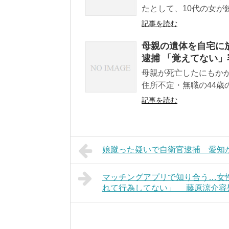
たとして、10代の女が
記事を読む
母親の遺体を自宅に放
逮捕 「覚えてない」
母親が死亡したにもか
住所不定・無職の44歳
記事を読む
娘蹴った疑いで自衛官逮捕 愛知
マッチングアプリで知り合う…女
れて行為してない」 藤原涼介容疑者