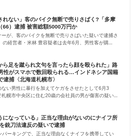
されない」客のバイク無断で売りさばく?「多摩
66）逮捕 被害総額5000万円か
ナーが、客のバイクを無断で売りさばいた疑いで逮捕さ
の経営者・米林 豊容疑者は去年6月、男性客が購...
から足を蹴られ文句を言ったら顔を殴られた」路
代男性がスマホで数回殴られる…インドネシア国籍
疑で逮捕〈北海道札幌市〉
のない男性に暴行を加えてケガをさせたとして6月3
札幌市中央区に住む20歳の会社員の男が傷害の疑い...
うになっている」正当な理由がないのにナイフ所
）を銃刀法違反の疑いで逮捕
インパーキングで、正当な理由なくナイフを携帯してい