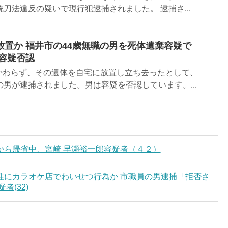
銃刀法違反の疑いで現行犯逮捕されました。 逮捕さ...
置か 福井市の44歳無職の男を死体遺棄容疑で
容疑否認
かわらず、その遺体を自宅に放置し立ち去ったとして、
の男が逮捕されました。男は容疑を否認しています。...
から帰省中、宮崎 早瀬裕一郎容疑者（４２）
性にカラオケ店でわいせつ行為か 市職員の男逮捕「拒否さ
(32)