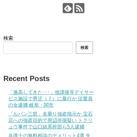
検索
検索
Recent Posts
「激高してきた･･･」放課後等デイサー
ビス施設で男児（７）に暴行か 従業員
の女逮捕 岐阜・関市
「ルパン三世」名乗り強盗指示か 宝石
店への強盗目的で周辺徘徊疑い トクリ
ュウ事件で山口組系幹部ら5人逮捕
弁護士の無料相談のデメリット4選 失