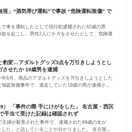
視」“酒気帯び運転”で事故 “危険運転致傷” で
んで車を運転したとして現行犯逮捕された42歳の男
事故を起こし、男性2人にケガをさせたとして、危険運
と豹変…アダルトグッズ3点を万引きしようとし
させたか 19歳男を逮捕
今年6月、商品のアダルトグッズを万引きしようとした
強盗致傷事件で、逃走していた19歳の男が逮捕さ...
9） 「事件の際 手にけがをした」 名古屋・西区
院で手当て受けた記録は確認されず
で主婦が殺害された事件で、逮捕された69歳の女が
した」と話していることが分かりました。 名古屋...