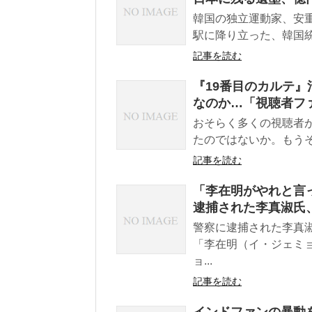
韓国の独立運動家、安重根
駅に降り立った、韓国統
記事を読む
『19番目のカルテ』
なのか…「視聴者フ
おそらく多くの視聴者
たのではないか。もうそろ
記事を読む
「李在明がやれと言
逮捕された李真淑氏
警察に逮捕された李真
「李在明（イ・ジェミ
ョ...
記事を読む
インドファンの暴動