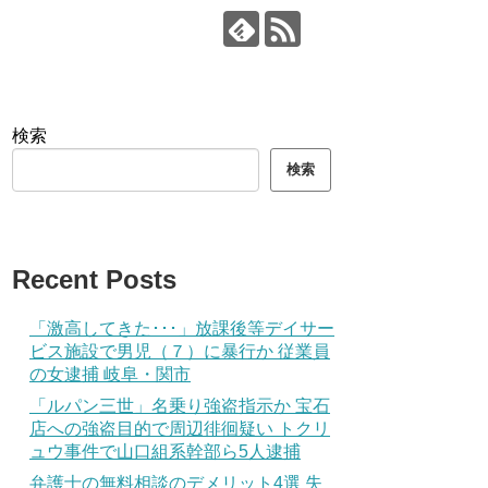
検索
検索
Recent Posts
「激高してきた･･･」放課後等デイサー
ビス施設で男児（７）に暴行か 従業員
の女逮捕 岐阜・関市
「ルパン三世」名乗り強盗指示か 宝石
店への強盗目的で周辺徘徊疑い トクリ
ュウ事件で山口組系幹部ら5人逮捕
弁護士の無料相談のデメリット4選 失