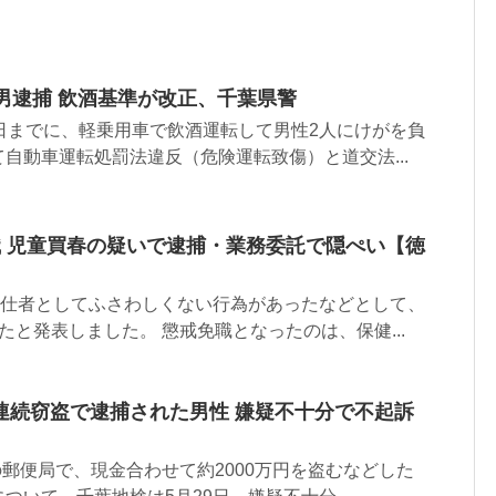
男逮捕 飲酒基準が改正、千葉県警
日までに、軽乗用車で飲酒運転して男性2人にけがを負
自動車運転処罰法違反（危険運転致傷）と道交法...
職 児童買春の疑いで逮捕・業務委託で隠ぺい【徳
奉仕者としてふさわしくない行為があったなどとして、
たと発表しました。 懲戒免職となったのは、保健...
連続窃盗で逮捕された男性 嫌疑不十分で不起訴
つの郵便局で、現金合わせて約2000万円を盗むなどした