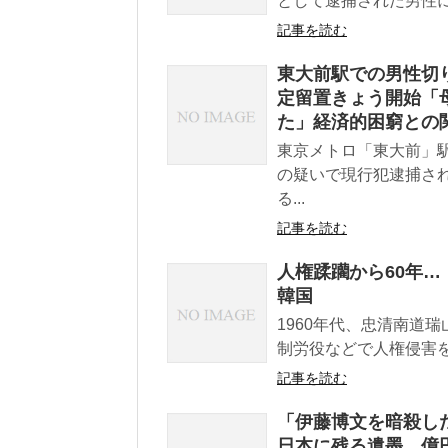
として逮捕された男性に
記事を読む
東大前駅での男性切
定留置きょう開始「
た」経済的困窮との
東京メトロ「東大前」
の疑いで現行犯逮捕さ
る...
記事を読む
人権蹂躪から60年…
韓国
1960年代、忠清南道
制労役などで人権侵害を
記事を読む
「伊藤博文を暗殺し
日本に残る遺墨、億