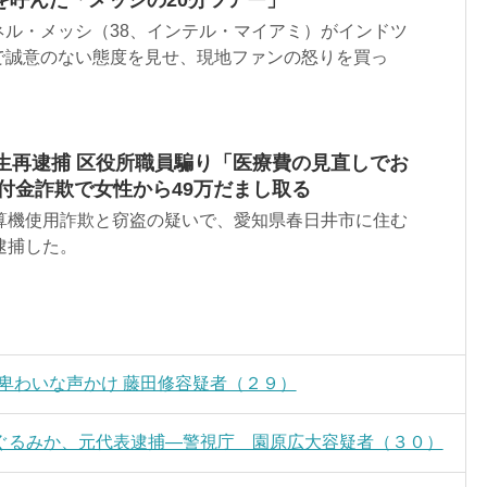
ネル・メッシ（38、インテル・マイアミ）がインドツ
で誠意のない態度を見せ、現地ファンの怒りを買っ
生再逮捕 区役所職員騙り「医療費の見直しでお
付金詐欺で女性から49万だまし取る
計算機使用詐欺と窃盗の疑いで、愛知県春日井市に住む
逮捕した。
卑わいな声かけ 藤田修容疑者（２９）
ぐるみか、元代表逮捕―警視庁 園原広大容疑者（３０）