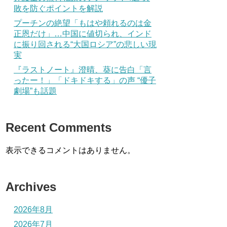
敗を防ぐポイントを解説
プーチンの絶望「もはや頼れるのは金
正恩だけ」…中国に値切られ、インド
に振り回される“大国ロシア”の悲しい現
実
『ラストノート』澄晴、葵に告白「言
ったー！」「ドキドキする」の声 “優子
劇場”も話題
Recent Comments
表示できるコメントはありません。
Archives
2026年8月
2026年7月