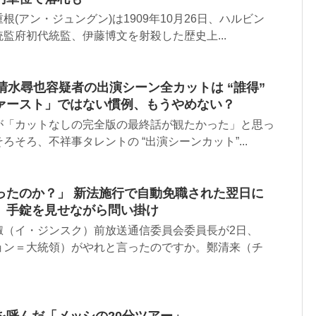
(アン・ジュングン)は1909年10月26日、ハルビン
監府初代統監、伊藤博文を射殺した歴史上...
清水尋也容疑者の出演シーン全カットは “誰得”
ァースト」ではない慣例、もうやめない？
が「カットなしの完全版の最終話が観たかった」と思っ
そろ、不祥事タレントの “出演シーンカット”...
ったのか？」 新法施行で自動免職された翌日に
、手錠を見せながら問い掛け
淑（イ・ジンスク）前放送通信委員会委員長が2日、
ョン＝大統領）がやれと言ったのですか。鄭清来（チ
を呼んだ「メッシの20分ツアー」