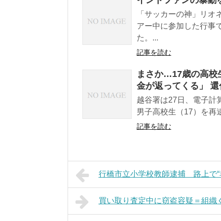
「サッカーの神」リオ
アー中に参加した行事
た。...
記事を読む
まさか…17歳の高校
金が返ってくる」 還
越谷署は27日、電子
男子高校生（17）を再
記事を読む
行橋市立小学校教師逮捕 路上で“
買い取り査定中に窃盗容疑＝組織