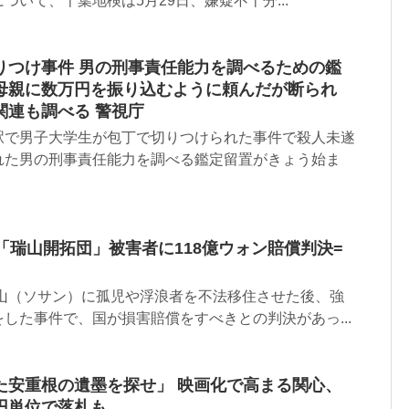
ついて、千葉地検は5月29日、嫌疑不十分...
りつけ事件 男の刑事責任能力を調べるための鑑
母親に数万円を振り込むように頼んだが断られ
関連も調べる 警視庁
駅で男子大学生が包丁で切りつけられた事件で殺人未遂
れた男の刑事責任能力を調べる鑑定留置がきょう始ま
「瑞山開拓団」被害者に118億ウォン賠償判決=
瑞山（ソサン）に孤児や浮浪者を不法移住させた後、強
した事件で、国が損害賠償をすべきとの判決があっ...
た安重根の遺墨を探せ」 映画化で高まる関心、
円単位で落札も