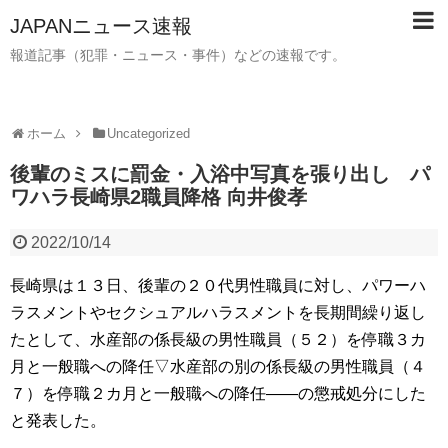
JAPANニュース速報
報道記事（犯罪・ニュース・事件）などの速報です。
ホーム
Uncategorized
後輩のミスに罰金・入浴中写真を張り出し パ
ワハラ長崎県2職員降格 向井俊孝
2022/10/14
長崎県は１３日、後輩の２０代男性職員に対し、パワーハ
ラスメントやセクシュアルハラスメントを長期間繰り返し
たとして、水産部の係長級の男性職員（５２）を停職３カ
月と一般職への降任▽水産部の別の係長級の男性職員（４
７）を停職２カ月と一般職への降任――の懲戒処分にした
と発表した。