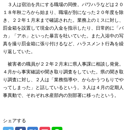
３人は宿泊を共にする職場の同僚。パワハラなどは２０
１８年秋ごろから始まり、職場が別になった２０年度を除
き、２２年１月末まで確認された。業務上のミスに対し、
罰金箱を設置して現金の入金を指示したり、日常的に「バ
カ」「アホ」といった暴言を吐いていた。また入浴中の写
真を撮り罰金箱に張り付けるなど、ハラスメント行為を繰
り返していた。
被害者の職員が２２年２月末に県人事課に相談し発覚。
４月から事実確認や聞き取り調査をしていた。県の聞き取
り調査に対し、２人は「業務指導や、からかうつもりでや
ってしまった」と話しているという。３人は４月の定期人
事異動で、それぞれ水産部内の別部署に移ったという。
シェアする