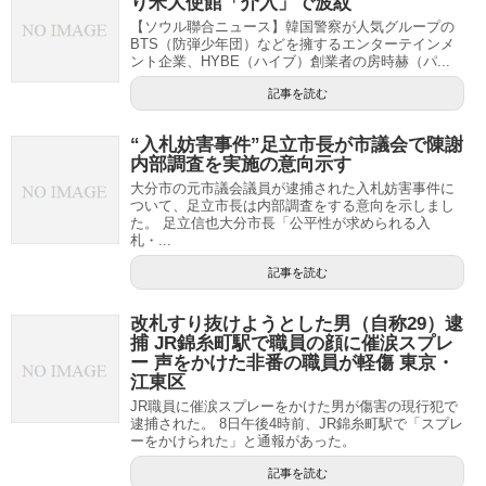
り米大使館「介入」で波紋
【ソウル聯合ニュース】韓国警察が人気グループの
BTS（防弾少年団）などを擁するエンターテインメ
ント企業、HYBE（ハイブ）創業者の房時赫（パ...
記事を読む
“入札妨害事件”足立市長が市議会で陳謝
内部調査を実施の意向示す
大分市の元市議会議員が逮捕された入札妨害事件に
ついて、足立市長は内部調査をする意向を示しまし
た。 足立信也大分市長「公平性が求められる入
札・...
記事を読む
改札すり抜けようとした男（自称29）逮
捕 JR錦糸町駅で職員の顔に催涙スプレ
ー 声をかけた非番の職員が軽傷 東京・
江東区
JR職員に催涙スプレーをかけた男が傷害の現行犯で
逮捕された。 8日午後4時前、JR錦糸町駅で「スプレ
ーをかけられた」と通報があった。
記事を読む