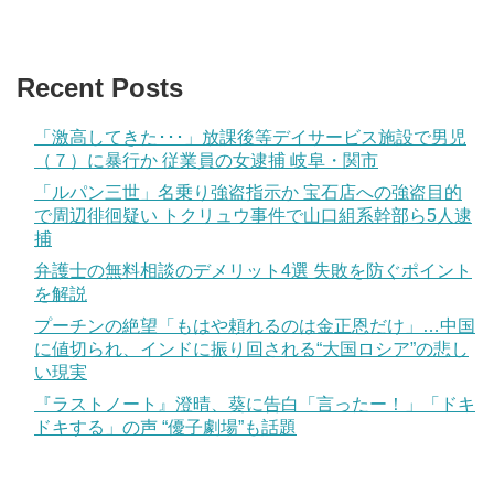
Recent Posts
「激高してきた･･･」放課後等デイサービス施設で男児
（７）に暴行か 従業員の女逮捕 岐阜・関市
「ルパン三世」名乗り強盗指示か 宝石店への強盗目的
で周辺徘徊疑い トクリュウ事件で山口組系幹部ら5人逮
捕
弁護士の無料相談のデメリット4選 失敗を防ぐポイント
を解説
プーチンの絶望「もはや頼れるのは金正恩だけ」…中国
に値切られ、インドに振り回される“大国ロシア”の悲し
い現実
『ラストノート』澄晴、葵に告白「言ったー！」「ドキ
ドキする」の声 “優子劇場”も話題