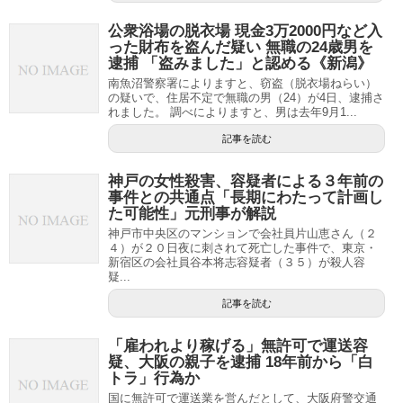
公衆浴場の脱衣場 現金3万2000円など入
った財布を盗んだ疑い 無職の24歳男を
逮捕 「盗みました」と認める《新潟》
南魚沼警察署によりますと、窃盗（脱衣場ねらい）
の疑いで、住居不定で無職の男（24）が4日、逮捕さ
れました。 調べによりますと、男は去年9月1...
記事を読む
神戸の女性殺害、容疑者による３年前の
事件との共通点「長期にわたって計画し
た可能性」元刑事が解説
神戸市中央区のマンションで会社員片山恵さん（２
４）が２０日夜に刺されて死亡した事件で、東京・
新宿区の会社員谷本将志容疑者（３５）が殺人容
疑...
記事を読む
「雇われより稼げる」無許可で運送容
疑、大阪の親子を逮捕 18年前から「白
トラ」行為か
国に無許可で運送業を営んだとして、大阪府警交通