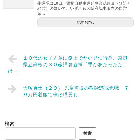
指導課は18日、貨物自動車運送事業法違反（無許可
経営）の疑いで、いずれも大阪府茨木市内の自営
業...
記事を読む
１０代の女子児童に路上でわいせつ行為、奈良
県立高校の３０歳講師逮捕「手があたっただ
け」
大塚真土（２９） 児童盗撮の教諭懲戒免職 ７
９万円着服で事務職員も
検索
検索