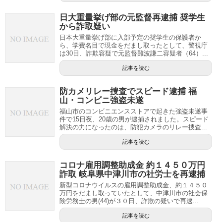
日大重量挙げ部の元監督再逮捕 奨学生
から詐取疑い
日本大重量挙げ部に入部予定の奨学生の保護者か
ら、学費名目で現金をだまし取ったとして、警視庁
は30日、詐欺容疑で元監督難波謙二容疑者（64）...
記事を読む
防カメリレー捜査でスピード逮捕 福
山・コンビニ強盗未遂
福山市のコンビニエンスストアで起きた強盗未遂事
件で15日夜、20歳の男が逮捕されました。スピード
解決の力になったのは、防犯カメラのリレー捜査...
記事を読む
コロナ雇用調整助成金 約１４５０万円
詐取 岐阜県中津川市の社労士を再逮捕
新型コロナウイルスの雇用調整助成金、約１４５０
万円をだまし取っていたとして、中津川市の社会保
険労務士の男(44)が３０日、詐欺の疑いで再逮...
記事を読む