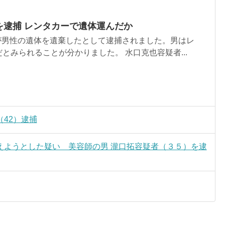
を逮捕 レンタカーで遺体運んだか
が男性の遺体を遺棄したとして逮捕されました。男はレ
とみられることが分かりました。 水口克也容疑者...
42）逮捕
えようとした疑い 美容師の男 瀧口拓容疑者（３５）を逮