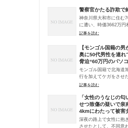
警察官かたる詐欺で約
神奈川県大和市に住む
に遭い、時価3662万円
記事を読む
【モンゴル国籍の男
奥に50代男性を連
脅迫“60万円のパソ
モンゴル国籍で北海道旭
行を加えてケガをさせた
記事を読む
「女性のうなじの匂
せつ致傷の疑いで泉南
4kmにわたって被害
深夜の路上で女性に抱
させたとして、不同意わ