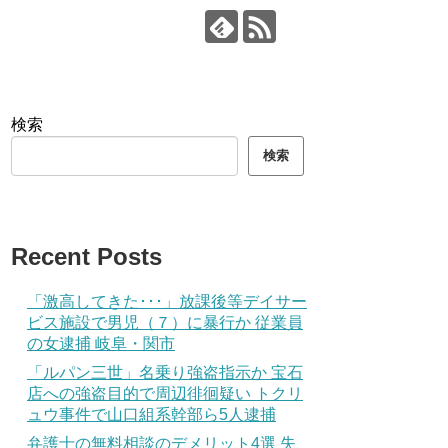
検索
検索
Recent Posts
「激高してきた･･･」放課後等デイサー
ビス施設で男児（７）に暴行か 従業員
の女逮捕 岐阜・関市
「ルパン三世」名乗り強盗指示か 宝石
店への強盗目的で周辺徘徊疑い トクリ
ュウ事件で山口組系幹部ら5人逮捕
弁護士の無料相談のデメリット4選 失