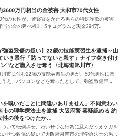
3600万円相当の金被害 大和市70代女性
70代の女性が、警察官をかたる男らの特殊詐欺の被害
相当の金の延べ板1．5キログラムと現金294万...
が強盗致傷の疑い】22歳の技能実習生を逮捕～山
れていき暴行「黙ってないと殺す」ナイフ突き付け
コン”など購入させ奪う〈北海道旭川市〉
川市に住む22歳の技能実習生の男が、50代男性に暴
うえ、パソコンなどを奪ったとして、強盗致傷容...
いを嗅いだことに間違いありません」不同意わい
市の理学療法士を逮捕 大阪府警 容疑認める 約
女性の後をつけたか…
きついて転倒させ、わいせつな行為に及んだうえケガを
いせつ致傷の疑いで大阪府泉南市の理学療法士の男...