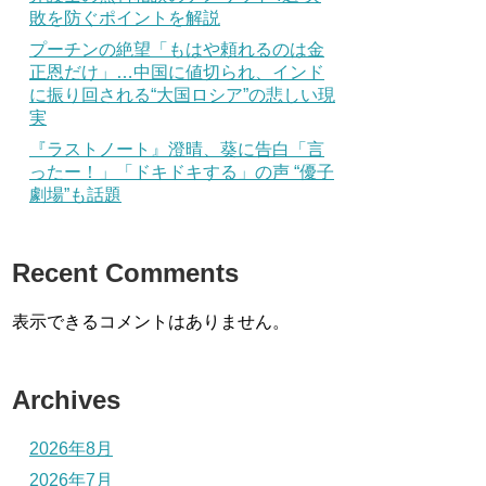
敗を防ぐポイントを解説
プーチンの絶望「もはや頼れるのは金
正恩だけ」…中国に値切られ、インド
に振り回される“大国ロシア”の悲しい現
実
『ラストノート』澄晴、葵に告白「言
ったー！」「ドキドキする」の声 “優子
劇場”も話題
Recent Comments
表示できるコメントはありません。
Archives
2026年8月
2026年7月