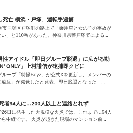
し死亡 横浜・戸塚、運転手逮捕
横浜市戸塚区戸塚町の路上で「乗用車と女の子の事故が
い」と110番があった。神奈川県警戸塚署による...
男性アイドル「即日グループ脱退」に広がる動
N’ ONLY」上村謙信が逮捕即クビに
グループ「特撮Boyz」が公式Xを更新し、メンバーの
違反」が発覚したと発表、即日脱退となった。...
死者94人に…200人以上と連絡とれず
26日に発生した大規模な火災では、これまでに94人
ら中継です。 火災が起きた現場のマンション前...