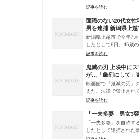
記事を読む
面識のない20代女性
男を逮捕 新潟県上越
新潟県上越市で今年7月
したとして8日、46歳
記事を読む
鬼滅の刃 上映中に
が…「厳罰にして」
映画館で『鬼滅の刃』
えた。法律で禁止されて
記事を読む
「一夫多妻」男女3
「一夫多妻」を自称す
したとして逮捕された事