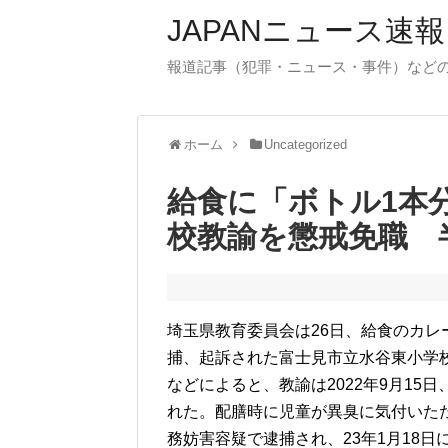
JAPANニュース速報
報道記事（犯罪・ニュース・事件）など
ホーム
Uncategorized
給食に「ボトル1本
校教諭を懲戒免職 
埼玉県教育委員会は26日、給食のカ
捕、起訴された富士見市立水谷東小学校
などによると、教諭は2022年9月1
れた。配膳時に児童が異臭に気付いた
務妨害容疑で逮捕され、23年1月18