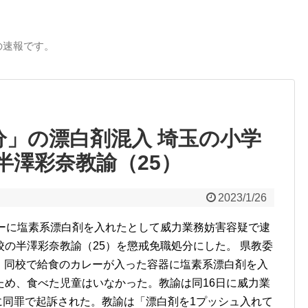
の速報です。
分」の漂白剤混入 埼玉の小学
半澤彩奈教諭（25）
2023/1/26
レーに塩素系漂白剤を入れたとして威力業務妨害容疑で逮
の半澤彩奈教諭（25）を懲戒免職処分にした。 県教委
5日、同校で給食のカレーが入った容器に塩素系漂白剤を入
ため、食べた児童はいなかった。教諭は同16日に威力業
日に同罪で起訴された。教諭は「漂白剤を1プッシュ入れて