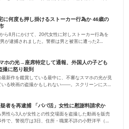
宅に何度も押し掛けるストーカー行為か 46歳の
市
から8月にかけて、20代女性に対しストーカー行為を
の男が逮捕されました。警察は男と被害に遭った2...
スマホの光→座席特定して通報、外国人の子ども
盗撮に怒り殺到
の最新作を鑑賞している最中に、不審なスマホの光が見
いる映画の盗撮かもしれない――。スクリーンにス...
容疑者を再逮捕 「パパ活」女性に慰謝料請求か
る男性ら3人が女性との性交場面を盗撮した動画を販売
件で、警視庁は3日、住所・職業不詳の小野洋平（...