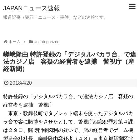
JAPANニュース速報
報道記事（犯罪・ニュース・事件）などの速報です。
ホーム
Uncategorized
嵯峨隆由 特許登録の「デジタルバカラ台」で違
法カジノ店 容疑の経営者を逮捕 警視庁（産
経新聞）
2018/4/20
特許登録の「デジタルバカラ台」で違法カジノ店 容疑の
経営者を逮捕 警視庁
東京・歌舞伎町でタブレット端末を使ったデジタルバカ
ラ台で客に賭博をさせたとして、警視庁組織犯罪対策４課
は２９日、賭博開帳図利の疑いで、店の経営者でゲーム機
製造会社社長、嵯峨隆由容疑者（４３）＝東京都新宿区北