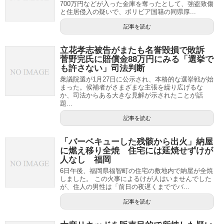
700万円などが入った金庫を奪ったとして、強盗致傷
と住居侵入の疑いで、ボリビア国籍の同県厚...
記事を読む
立花孝志被告がまたも名誉毀損で敗訴
菅野完氏に賠償金88万円にみる「選挙で
も許さない」司法判断
衆議院選が1月27日に公示され、本格的な選挙戦が始
まった。候補者がさまざまな主張を繰り広げるな
か、司法からある大きな見解が示されたことが話
題...
記事を読む
「バーベキューした残骸から出火」納屋
に燃え移り全焼 住宅には延焼せずけが
人なし 福岡
6日午後、福岡県福智町の住宅の敷地内で納屋が全焼
しました。 この火事によるけが人はいませんでした
が、住人の男性は「前日の夜遅くまででバ...
記事を読む