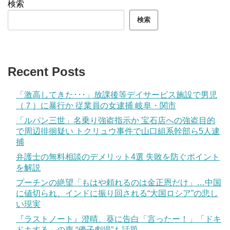
検索
検索
Recent Posts
「激高してきた･･･」放課後等デイサービス施設で男児
（７）に暴行か 従業員の女逮捕 岐阜・関市
「ルパン三世」名乗り強盗指示か 宝石店への強盗目的
で周辺徘徊疑い トクリュウ事件で山口組系幹部ら5人逮
捕
弁護士の無料相談のデメリット4選 失敗を防ぐポイント
を解説
プーチンの絶望「もはや頼れるのは金正恩だけ」…中国
に値切られ、インドに振り回される“大国ロシア”の悲し
い現実
『ラストノート』澄晴、葵に告白「言ったー！」「ドキ
ドキする」の声 “優子劇場”も話題