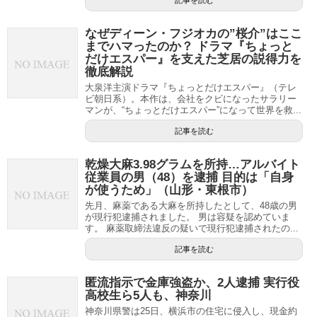
記事を読む
なぜディーン・フジオカの”桜介”はここ
までハマったのか？ ドラマ『ちょっと
だけエスパー』を支えた芝居の説得力を
徹底解説
大泉洋主演ドラマ『ちょっとだけエスパー』（テレ
ビ朝日系）。本作は、会社をクビになったサラリー
マンが、“ちょっとだけエスパー”になって世界を救...
記事を読む
乾燥大麻3.98グラムを所持…アルバイト
従業員の男（48）を逮捕 目的は「自身
が使うため」（山形・東根市）
先月、麻薬である大麻を所持したとして、48歳の男
が現行犯逮捕されました。 男は容疑を認めていま
す。 麻薬取締法違反の疑いで現行犯逮捕されたの...
記事を読む
匿流指示で金庫強盗か、2人逮捕 実行役
高校生ら5人も、神奈川
神奈川県警は25日、横浜市の住宅に侵入し、現金約