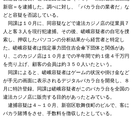
新宿＝を逮捕した。調べに対し、「バカラ台の業者だ」な
どと容疑を否認している。
同課は１０月に、同容疑などで違法カジノ店の従業員７
人と客３人を現行犯逮捕。その後、嵯峨容疑者の自宅を捜
索し、押収したパソコンの分析結果から経営者と特定し
た。嵯峨容疑者は指定暴力団住吉会傘下団体と関係があ
り、このカジノ店は１０月までの半年間で約１億４千万円
を売り上げ、顧客の会員は約３５０人いたという。
同課によると、嵯峨容疑者はゲームの状況や掛け金など
が手元の画面に表示されるデジタルバカラ台を開発し、８
月に特許登録。同課は嵯峨容疑者がこのバカラ台を全国の
違法カジノ店に販売する目的があったとみている。
逮捕容疑は４～１０月、新宿区歌舞伎町のビルで、客に
バカラ賭博をさせ、手数料を徴収したとしている。