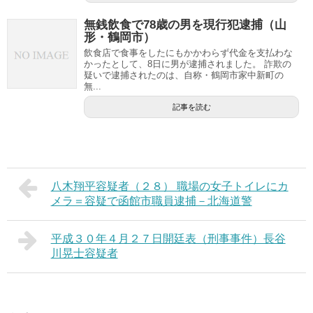
無銭飲食で78歳の男を現行犯逮捕（山
形・鶴岡市）
飲食店で食事をしたにもかかわらず代金を支払わな
かったとして、8日に男が逮捕されました。 詐欺の
疑いで逮捕されたのは、自称・鶴岡市家中新町の
無...
記事を読む
八木翔平容疑者（２８） 職場の女子トイレにカ
メラ＝容疑で函館市職員逮捕－北海道警
平成３０年４月２７日開廷表（刑事事件）長谷
川晃士容疑者