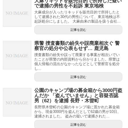
大麻リキッドを販売目的で所持した疑い
で逮捕の男性を不起訴 東京地検
大麻成分が入ったリキッドを販売目的で所持したと
して逮捕された30代の男性について、東京地検は不
起訴処分にしました。 大麻由来の製品を扱う会社...
記事を読む
県警 捜査書類の紛失や誤廃棄相次ぐ 警
察官の処分や公表もせず… 鹿児島
捜査書類の紛失や誤って廃棄する事案が相次いでい
たことが県警の内部資料から分かりました。県警は
個人情報の流出がなかったなどとして警察官を処分
し...
記事を読む
公園のキャンプ場の募金箱から3000円盗
んだか 「盗んでいません」と容疑否認
男（62）を逮捕 長野・木曽町
長野県木曽町の公園のキャンプ場に置かれた募金箱
から、現金3000円を盗んだとして62歳の男が10日、
逮捕されました。 盗みの疑いで逮捕された...
記事を読む