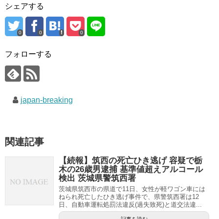
シェアする
0
0
0
フォローする
japan-breaking
関連記事
【続報】筑西の死亡ひき逃げ 容疑で栃
木の26歳男逮捕 基準値超えアルコール
検出 茨城県警筑西署
茨城県筑西市の県道で11日、女性が軽ワゴン車には
ねられ死亡したひき逃げ事件で、県警筑西署は12
日、自動車運転処罰法違反(過失致死)と道交法違...