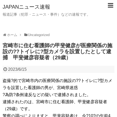
JAPANニュース速報
報道記事（犯罪・ニュース・事件）などの速報です。
ホーム
Uncategorized
宮崎市に住む看護師の甲斐健彦が医療関係の施
設の??トイレに?型カメラを設置したとして逮
捕 甲斐健彦容疑者（29歳）
2023/6/15
盗撮?的で宮崎市内の医療関係の施設の??トイレに?型カメ
ラを設置した看護師の男が、宮崎県迷惑
?為防?条例違反などの疑いで逮捕されました。
逮捕されたのは、宮崎市に住む看護師、甲斐健彦容疑者
（29歳）です。
警察の調べによりますと、甲斐容疑者は、今?10?の午前4