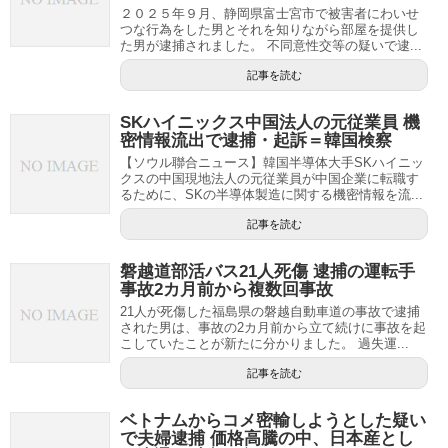
２０２５年９月、静岡県富士宮市で被害者にわいせ
つな行為をした男とそれを知りながら部屋を提供し
た男が逮捕されました。 不同意性交等の疑いで逮...
記事を読む
SKハイニックス中国法人の元従業員 機
密情報流出で逮捕・起訴＝韓国検察
【ソウル聯合ニュース】韓国半導体大手SKハイニッ
クスの中国現地法人の元従業員が中国企業に転職す
るために、SKの半導体製造に関する機密情報を流...
記事を読む
磐越道部活バス21人死傷 逮捕の運転手
事故2カ月前から複数回事故
21人が死傷した福島県の磐越自動車道の事故で逮捕
された男は、事故の2カ月前から立て続けに事故を起
こしていたことが新たに分かりました。 過失運...
記事を読む
ベトナムからコメ密輸しようとした疑い
で夫婦逮捕 価格高騰の中、日本産とし