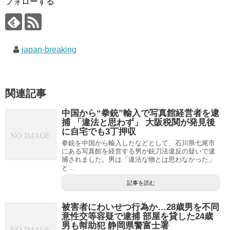
フォローする
japan-breaking
関連記事
中国から“拳銃”輸入で写真館経営者を逮
捕 「違法と思わず」 大阪税関が発見後
に自宅でも3丁押収
拳銃を中国から輸入したなどとして、石川県七尾市
にある写真館を経営する男が銃刀法違反の疑いで逮
捕されました。男は「違法な物とは思わなかった」
と...
記事を読む
被害者にわいせつ行為か…28歳男を不同
意性交等容疑で逮捕 部屋を貸した24歳
男も幇助犯 静岡県警富士署