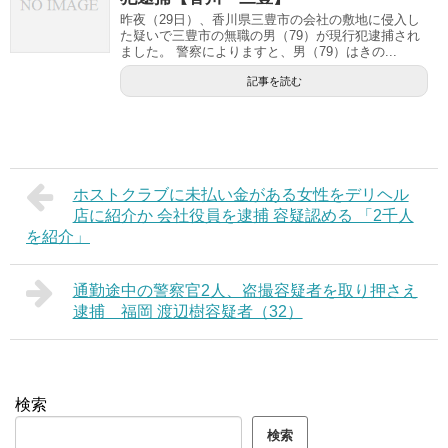
昨夜（29日）、香川県三豊市の会社の敷地に侵入し
た疑いで三豊市の無職の男（79）が現行犯逮捕され
ました。 警察によりますと、男（79）はきの...
記事を読む
ホストクラブに未払い金がある女性をデリヘル
店に紹介か 会社役員を逮捕 容疑認める 「2千人
を紹介」
通勤途中の警察官2人、盗撮容疑者を取り押さえ
逮捕 福岡 渡辺樹容疑者（32）
検索
検索