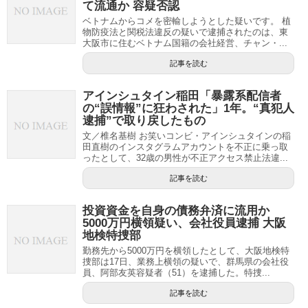
て流通か 容疑否認
ベトナムからコメを密輸しようとした疑いです。 植
物防疫法と関税法違反の疑いで逮捕されたのは、東
大阪市に住むベトナム国籍の会社経営、チャン・...
記事を読む
アインシュタイン稲田「暴露系配信者
の“誤情報”に狂わされた」1年。“真犯人
逮捕”で取り戻したもの
文／椎名基樹 お笑いコンビ・アインシュタインの稲
田直樹のインスタグラムアカウントを不正に乗っ取
ったとして、32歳の男性が不正アクセス禁止法違...
記事を読む
投資資金を自身の債務弁済に流用か
5000万円横領疑い、会社役員逮捕 大阪
地検特捜部
勤務先から5000万円を横領したとして、大阪地検特
捜部は17日、業務上横領の疑いで、群馬県の会社役
員、阿部友英容疑者（51）を逮捕した。特捜...
記事を読む