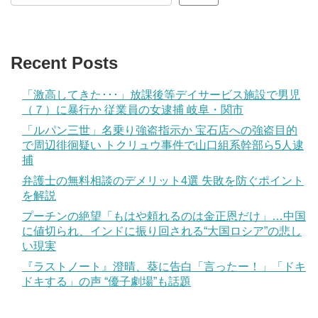
Recent Posts
「激高してきた･･･」放課後等デイサービス施設で男児
（７）に暴行か 従業員の女逮捕 岐阜・関市
「ルパン三世」名乗り強盗指示か 宝石店への強盗目的
で周辺徘徊疑い トクリュウ事件で山口組系幹部ら5人逮
捕
弁護士の無料相談のデメリット4選 失敗を防ぐポイント
を解説
プーチンの絶望「もはや頼れるのは金正恩だけ」…中国
に値切られ、インドに振り回される“大国ロシア”の悲し
い現実
『ラストノート』澄晴、葵に告白「言ったー！」「ドキ
ドキする」の声 “優子劇場”も話題