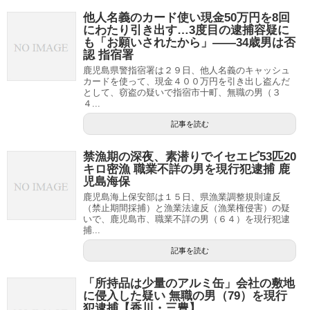
他人名義のカード使い現金50万円を8回
にわたり引き出す…3度目の逮捕容疑に
も「お願いされたから」――34歳男は否
認 指宿署
鹿児島県警指宿署は２９日、他人名義のキャッシュ
カードを使って、現金４００万円を引き出し盗んだ
として、窃盗の疑いで指宿市十町、無職の男（３
４...
記事を読む
禁漁期の深夜、素潜りでイセエビ53匹20
キロ密漁 職業不詳の男を現行犯逮捕 鹿
児島海保
鹿児島海上保安部は１５日、県漁業調整規則違反
（禁止期間採捕）と漁業法違反（漁業権侵害）の疑
いで、鹿児島市、職業不詳の男（６４）を現行犯逮
捕...
記事を読む
「所持品は少量のアルミ缶」会社の敷地
に侵入した疑い 無職の男（79）を現行
犯逮捕【香川・三豊】