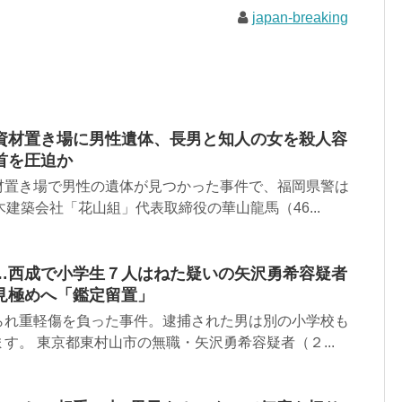
japan-breaking
資材置き場に男性遺体、長男と知人の女を殺人容
首を圧迫か
材置き場で男性の遺体が見つかった事件で、福岡県警は
木建築会社「花山組」代表取締役の華山龍馬（46...
…西成で小学生７人はねた疑いの矢沢勇希容疑者
見極めへ「鑑定留置」
られ重軽傷を負った事件。逮捕された男は別の小学校も
す。 東京都東村山市の無職・矢沢勇希容疑者（２...