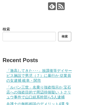
検索
検索
Recent Posts
「激高してきた･･･」放課後等デイサー
ビス施設で男児（７）に暴行か 従業員
の女逮捕 岐阜・関市
「ルパン三世」名乗り強盗指示か 宝石
店への強盗目的で周辺徘徊疑い トクリ
ュウ事件で山口組系幹部ら5人逮捕
弁護士の無料相談のデメリット4選 失