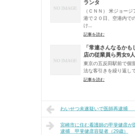
ランタ
（ＣＮＮ） 米ジョー
港で２０日、空港内で
け...
記事を読む
「常連さんなるかも
店の従業員ら男女9人
東京の五反田駅前で個
法な客引きを繰り返して
記事を読む
わいせつ未遂疑いで医師再逮捕 
宮崎市に住む看護師の甲斐健彦が医
逮捕 甲斐健彦容疑者（29歳）