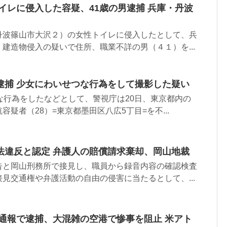
イレに侵入した容疑、41歳の男逮捕 兵庫・丹波
丹波篠山市大沢２）の女性トイレに侵入したとして、兵
建造物侵入の疑いで住所、職業不詳の男（４１）を...
逮捕 少女にわいせつな行為をして撮影した疑い
な行為をしたなどとして、警視庁は20日、東京都内の
疑者（28）=東京都墨田区八広5丁目=を不...
法違反と認定 弁護人の賠償請求棄却、岡山地裁
告と岡山刑務所で接見し、職員から録音内容の確認検査
見交通権や弁護活動の自由の侵害に当たるとして、...
の通報で逮捕、大混雑の空港で惨事を阻止 米アト