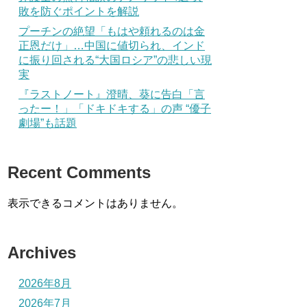
敗を防ぐポイントを解説
プーチンの絶望「もはや頼れるのは金
正恩だけ」…中国に値切られ、インド
に振り回される“大国ロシア”の悲しい現
実
『ラストノート』澄晴、葵に告白「言
ったー！」「ドキドキする」の声 “優子
劇場”も話題
Recent Comments
表示できるコメントはありません。
Archives
2026年8月
2026年7月