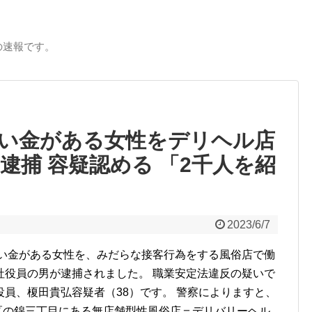
の速報です。
い金がある女性をデリヘル店
逮捕 容疑認める 「2千人を紹
2023/6/7
払い金がある女性を、みだらな接客行為をする風俗店で働
社役員の男が逮捕されました。 職業安定法違反の疑いで
員、榎田貴弘容疑者（38）です。 警察によりますと、
中区の錦三丁目にある無店舗型性風俗店＝デリバリーヘル