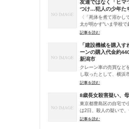
友達ではなく「ヒマ
つけ…犯人の少年た
〈「死体を煮て溶かし
太が明かす“いま学校で起
記事を読む
「建設機械を購入す
ーンの購入代金約44
新潟市
クレーン車の売買などを
し取ったとして、横浜市
記事を読む
8歳長女殺害疑い、母
東京都豊島区の自宅で
は2日、殺人の疑いで、
記事を読む