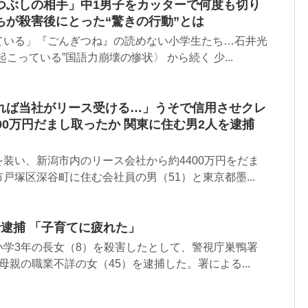
つぶしの相手」中1男子をカッターで何度も切り
ちが殺害後にとった“驚きの行動”とは
ている」『ごんぎつね』の読めない小学生たち…石井光
こっている”国語力崩壊の惨状〉 から続く 少...
れば当社がリース受ける…」うそで信用させクレ
00万円だまし取ったか 関東に住む男2人を逮捕
装い、新潟市内のリース会社から約4400万円をだま
戸塚区深谷町に住む会社員の男（51）と東京都墨...
逮捕 「子育てに疲れた」
小学3年の長女（8）を殺害したとして、警視庁巣鴨署
母親の職業不詳の女（45）を逮捕した。署による...