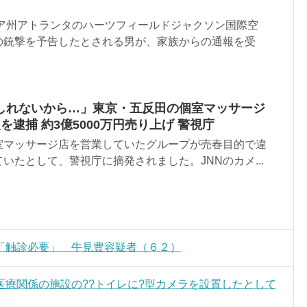
ジア州アトランタのハーツフィールドジャクソン国際空
の銃撃を予告したとされる男が、家族からの通報を受
しれないから…」東京・五反田の個室マッサージ
を逮捕 約3億5000万円売り上げ 警視庁
室マッサージ店を営業していたグループが売春目的で違
いたとして、警視庁に摘発されました。JNNのカメ...
「触診必要」 牛見豊容疑者（６２）
療関係の施設の??トイレに?型カメラを設置したとして