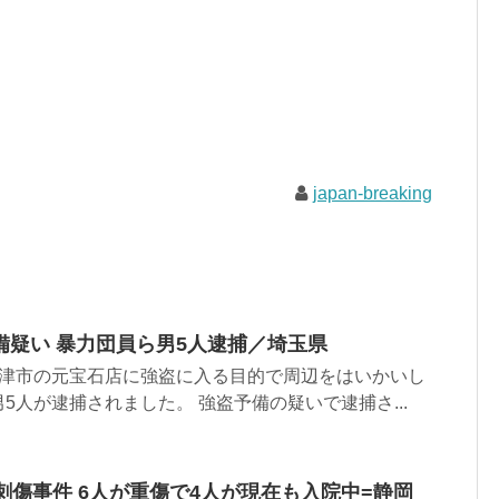
japan-breaking
備疑い 暴力団員ら男5人逮捕／埼玉県
更津市の元宝石店に強盗に入る目的で周辺をはいかいし
5人が逮捕されました。 強盗予備の疑いで逮捕さ...
刺傷事件 6人が重傷で4人が現在も入院中=静岡