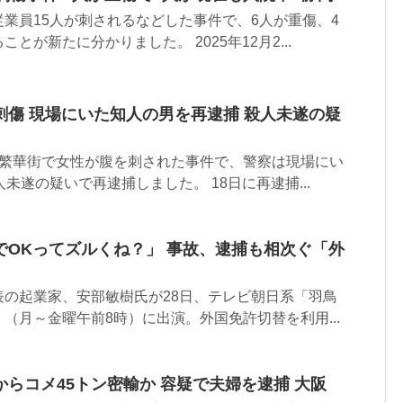
業員15人が刺されるなどした事件で、6人が重傷、4
とが新たに分かりました。 2025年12月2...
刺傷 現場にいた知人の男を再逮捕 殺人未遂の疑
の繁華街で女性が腹を刺された事件で、警察は現場にい
未遂の疑いで再逮捕しました。 18日に再逮捕...
でOKってズルくね？」 事故、逮捕も相次ぐ「外
表の起業家、安部敏樹氏が28日、テレビ朝日系「羽鳥
（月～金曜午前8時）に出演。外国免許切替を利用...
らコメ45トン密輸か 容疑で夫婦を逮捕 大阪