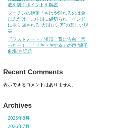
敗を防ぐポイントを解説
プーチンの絶望「もはや頼れるのは金
正恩だけ」…中国に値切られ、インド
に振り回される“大国ロシア”の悲しい現
実
『ラストノート』澄晴、葵に告白「言
ったー！」「ドキドキする」の声 “優子
劇場”も話題
Recent Comments
表示できるコメントはありません。
Archives
2026年8月
2026年7月