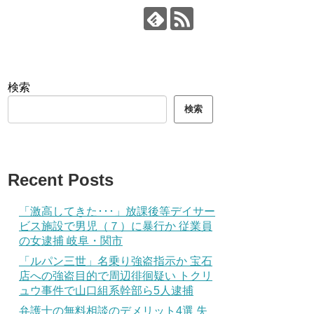
検索
検索
Recent Posts
「激高してきた･･･」放課後等デイサー
ビス施設で男児（７）に暴行か 従業員
の女逮捕 岐阜・関市
「ルパン三世」名乗り強盗指示か 宝石
店への強盗目的で周辺徘徊疑い トクリ
ュウ事件で山口組系幹部ら5人逮捕
弁護士の無料相談のデメリット4選 失