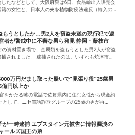
輸したなどとして、大阪府警は6日、食品輸出入販売会
籍の女性と、日本人の夫を植物防疫法違反（輸入の...
盗もうとしたか…男2人を窃盗未遂の現行犯で逮
経営者が警戒中に不審な男ら発見 静岡・藤枝市
市の資材置き場で、金属類を盗もうとした男2人が窃盗
捕されました。 逮捕されたのは、いずれも焼津市...
6000万円だまし取った疑いで"見張り役"25歳男
5億円以上か
察官をかたる嘘の電話で佐賀県内に住む女性から現金約
たとして、ニセ電話詐欺グループの25歳の男が再...
子が一時逮捕 エプスタイン元被告に情報漏洩の
チャールズ国王の弟