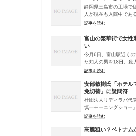
静岡県三島市の工場で従
人が現在も入院中であるこ
記事を読む
富山の繁華街で女性
い
今月6日、富山駅近く
た知人の男を18日、殺人
記事を読む
安部敏樹氏「ホテル
免切替」に疑問符
社団法人リディラバ代
慎一モーニングショー」
記事を読む
高騰狙い？ベトナムか