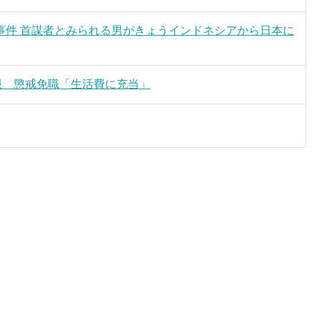
事件 首謀者とみられる男がきょうインドネシアから日本に
服 懲戒免職「生活費に充当」