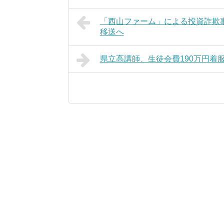
「西山ファーム」による投資詐欺
移送へ
県立高講師、生徒会費190万円着