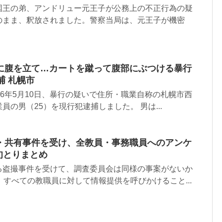
国王の弟、アンドリュー元王子が公務上の不正行為の疑
のまま、釈放されました。警察当局は、元王子が機密
に腹を立て…カートを蹴って腹部にぶつける暴行
捕 札幌市
26年5月10日、暴行の疑いで住所・職業自称の札幌市西
の男（25）を現行犯逮捕しました。 男は...
・共有事件を受け、全教員・事務職員へのアンケ
旬とりまとめ
る盗撮事件を受けて、調査委員会は同様の事案がないか
、すべての教職員に対して情報提供を呼びかけること...