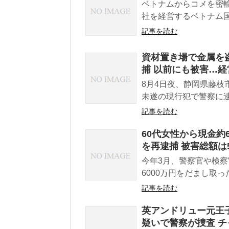
ベトナムからコメを密
社を経営するベトナム国
記事を読む
資材置き場で金属を
捕 以前にも被害…
8月4日夜、静岡県藤枝
未遂の現行犯で警察に逮
記事を読む
60代女性から現金約
を再逮捕 被害総額は
今年3月、警察官や検
6000万円をだまし取っ
記事を読む
英アンドリュー元王
疑いで警察が捜査 