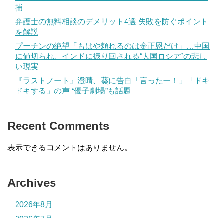
捕
弁護士の無料相談のデメリット4選 失敗を防ぐポイント
を解説
プーチンの絶望「もはや頼れるのは金正恩だけ」…中国
に値切られ、インドに振り回される“大国ロシア”の悲し
い現実
『ラストノート』澄晴、葵に告白「言ったー！」「ドキ
ドキする」の声 “優子劇場”も話題
Recent Comments
表示できるコメントはありません。
Archives
2026年8月