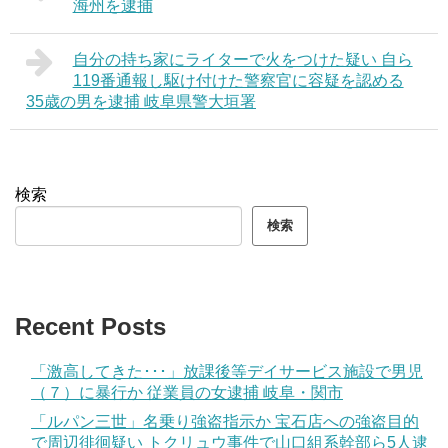
海州を逮捕
自分の持ち家にライターで火をつけた疑い 自ら
119番通報し駆け付けた警察官に容疑を認める
35歳の男を逮捕 岐阜県警大垣署
検索
検索
Recent Posts
「激高してきた･･･」放課後等デイサービス施設で男児
（７）に暴行か 従業員の女逮捕 岐阜・関市
「ルパン三世」名乗り強盗指示か 宝石店への強盗目的
で周辺徘徊疑い トクリュウ事件で山口組系幹部ら5人逮