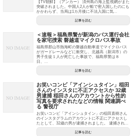
【TV朝鮮】（アンカー） 済州島の海上監視網がまた
突破されました。中国人2人が船で密入国したのにも
かかわらず、当局は1カ月後に不法入国に気...
記事を読む
＜速報＞福島県警が新潟のバス運行会社
を家宅捜索 磐越道マイクロバス事故
福島県郡山市熱海町の磐越自動車道でマイクロバス
がガードレールなどに衝突し、北越高（新潟市）の
男子生徒１人が死亡した事故で、福島県警は８
日、...
記事を読む
お笑いコンビ「アインシュタイン」稲田
さんのインスタに不正アクセスか 32歳
男逮捕 稲田さんのアカウントから性的
写真を要求されたなどの情報 関連調べ
る 警視庁
お笑いコンビ「アインシュタイン」の稲田直樹さん
のインスタグラムのアカウントに不正にアクセスし
たとして、32歳の男が逮捕されました。 逮捕され...
記事を読む