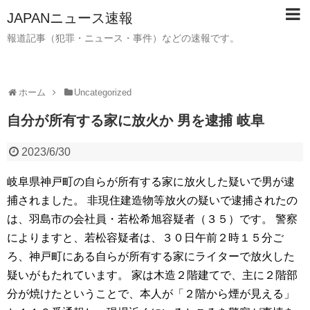
JAPANニュース速報
報道記事（犯罪・ニュース・事件）などの速報です。
ホーム
Uncategorized
自分が所有する家に放火か 男を逮捕 岐阜
2023/6/30
岐阜県神戸町の自らが所有する家に放火した疑いで男が逮
捕されました。 非現住建造物等放火の疑いで逮捕されたの
は、羽島市の会社員・若松希旭容疑者（３５）です。 警察
によりますと、若松容疑者は、３０日午前２時１５分ご
ろ、神戸町にある自らが所有する家にライターで放火した
疑いがもたれています。 家は木造２階建てで、主に２階部
分が焼けたということで、本人が「２階から煙が見える」