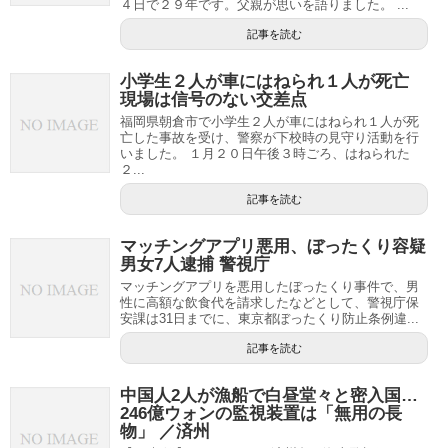
４日で２９年です。父親が思いを語りました。 ...
記事を読む
小学生２人が車にはねられ１人が死亡
現場は信号のない交差点
福岡県朝倉市で小学生２人が車にはねられ１人が死
亡した事故を受け、警察が下校時の見守り活動を行
いました。 １月２０日午後３時ごろ、はねられた
２...
記事を読む
マッチングアプリ悪用、ぼったくり容疑
男女7人逮捕 警視庁
マッチングアプリを悪用したぼったくり事件で、男
性に高額な飲食代を請求したなどとして、警視庁保
安課は31日までに、東京都ぼったくり防止条例違...
記事を読む
中国人2人が漁船で白昼堂々と密入国…
246億ウォンの監視装置は「無用の長
物」 ／済州