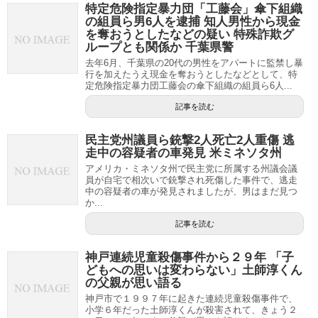
特定危険指定暴力団「工藤会」傘下組織
の組員ら男6人を逮捕 知人男性から現金
を奪おうとしたなどの疑い 特殊詐欺グ
ループとも関係か 千葉県警
去年6月、千葉県の20代の男性をアパートに監禁し暴
行を加えたうえ現金を奪おうとしたなどとして、特
定危険指定暴力団工藤会の傘下組織の組員ら6人...
記事を読む
民主党州議員ら銃撃2人死亡2人重傷 逃
走中の容疑者の車発見 米ミネソタ州
アメリカ・ミネソタ州で民主党に所属する州議会議
員が自宅で相次いで銃撃され死傷した事件で、逃走
中の容疑者の車が発見されましたが、男はまだ見つ
か...
記事を読む
神戸連続児童殺傷事件から２９年 「子
どもへの思いは変わらない」土師淳くん
の父親が思い語る
神戸市で１９９７年に起きた連続児童殺傷事件で、
小学６年だった土師淳くんが殺害されて、きょう２