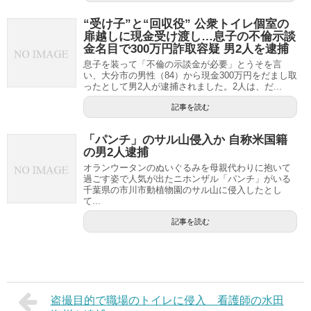
“受け子”と“回収役” 公衆トイレ個室の
扉越しに現金受け渡し…息子の不倫示談
金名目で300万円詐取容疑 男2人を逮捕
息子を装って「不倫の示談金が必要」とうそを言
い、大分市の男性（84）から現金300万円をだまし取
ったとして男2人が逮捕されました。2人は、だ...
記事を読む
「パンチ」のサル山侵入か 自称米国籍
の男2人逮捕
オランウータンのぬいぐるみを母親代わりに抱いて
過ごす姿で人気が出たニホンザル「パンチ」がいる
千葉県の市川市動植物園のサル山に侵入したとし
て...
記事を読む
盗撮目的で職場のトイレに侵入 看護師の水田