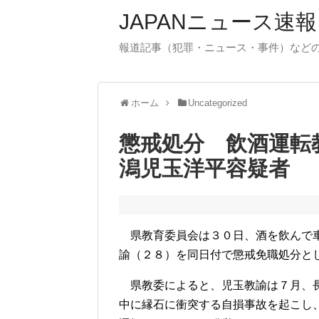
JAPANニュース速報
報道記事（犯罪・ニュース・事件）など
ホーム
Uncategorized
懲戒処分 飲酒運転
潟児玉洋平容疑者
県教育委員会は３０日、酒を飲んで車
諭（２８）を同日付で懲戒免職処分と
県教委によると、児玉教諭は７月、長
中に縁石に衝突する自損事故を起こし