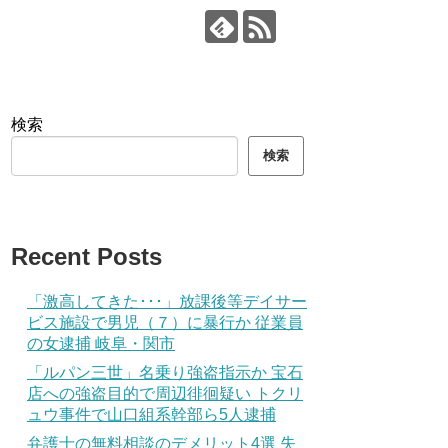
検索
検索
Recent Posts
「激高してきた･･･」放課後等デイサー
ビス施設で男児（７）に暴行か 従業員
の女逮捕 岐阜・関市
「ルパン三世」名乗り強盗指示か 宝石
店への強盗目的で周辺徘徊疑い トクリ
ュウ事件で山口組系幹部ら5人逮捕
弁護士の無料相談のデメリット4選 失