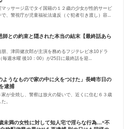
室マッサージ店でタイ国籍の１２歳の少女が性的サービ
で、警視庁が児童福祉法違反（ぐ犯者引き渡し）容...
恩師との約束と隠された本当の結末【最終話あら
南朋、津田健次郎が主演を務めるフジテレビ水10ドラ
毎週水曜 後10：00）が25日に最終話を迎...
のようなもので家の中に火をつけた」長崎市日の
を逮捕
き家が全焼し、警察は放火の疑いで、近くに住む６３歳
した。
6歳未満の女性に対して知人宅で淫らな行為…“不