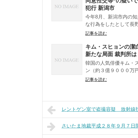
同意性交等”の疑いで
犯行 新潟市
今年8月、新潟市内の知
な行為をしたとして長野
記事を読む
キム・スヒョンの潔
新たな局面 裁判所
韓国の人気俳優キム・
ン（約３億９０００万円
記事を読む
レントゲン室で盗撮容疑 放射線
さいたま地裁平成２８年９月７日