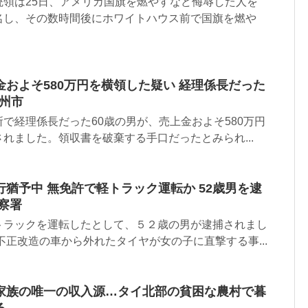
統領は25日、アメリカ国旗を燃やすなど侮辱した人を
名し、その数時間後にホワイトハウス前で国旗を燃や
およそ580万円を横領した疑い 経理係長だった
九州市
で経理係長だった60歳の男が、売上金およそ580万円
れました。領収書を破棄する手口だったとみられ...
猶予中 無免許で軽トラック運転か 52歳男を逮
察署
トラックを運転したとして、５２歳の男が逮捕されまし
不正改造の車から外れたタイヤが女の子に直撃する事...
家族の唯一の収入源…タイ北部の貧困な農村で暮
る