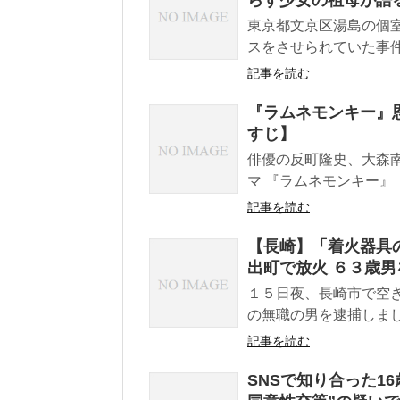
東京都文京区湯島の個
スをさせられていた事件
記事を読む
『ラムネモンキー』
すじ】
俳優の反町隆史、大森
マ 『ラムネモンキー』（
記事を読む
【長崎】「着火器具
出町で放火 ６３歳男
１５日夜、長崎市で空
の無職の男を逮捕しま
記事を読む
SNSで知り合った1