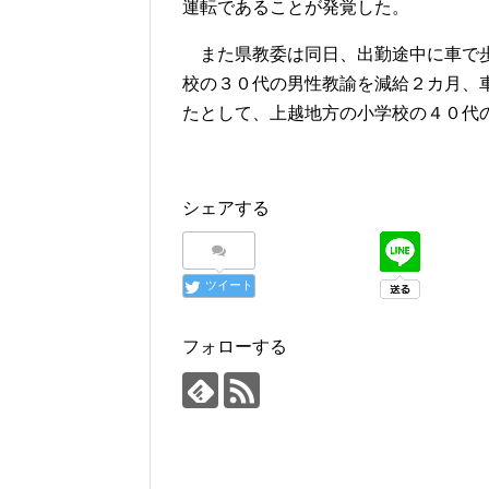
運転であることが発覚した。
また県教委は同日、出勤途中に車で歩
校の３０代の男性教諭を減給２カ月、
たとして、上越地方の小学校の４０代
シェアする
ツイート
フォローする