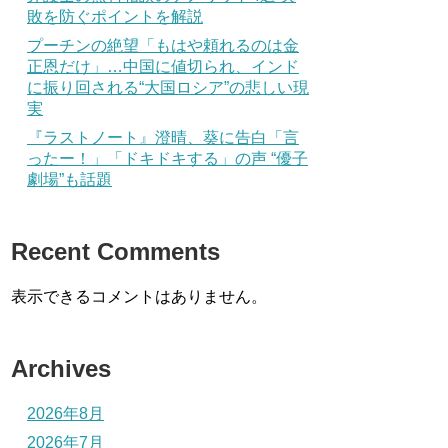
敗を防ぐポイントを解説
プーチンの絶望「もはや頼れるのは金
正恩だけ」…中国に値切られ、インド
に振り回される“大国ロシア”の悲しい現
実
『ラストノート』澄晴、葵に告白「言
ったー！」「ドキドキする」の声 “優子
劇場”も話題
Recent Comments
表示できるコメントはありません。
Archives
2026年8月
2026年7月