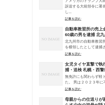
アメリカのトランプ大
訴追する大統領令に署
し...
記事を読む
自動車教習所の売上金
60歳の男を逮捕 北
北九州市の自動車教習所
を横領したとして逮捕さ
記事を読む
女児タイヤ直撃で執行
捕・送検 札幌・西警
無免許にも関わらず軽
た。 男は２０２３年に
記事を読む
母親からの仕送りが
らす少女の祖母が語