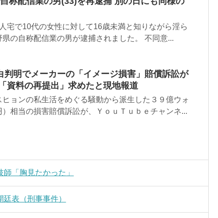
自称配信業の男(33)を再逮捕 別の日にも同様の
人宅で10代の女性に対して16歳未満と知りながら淫ら
県の自称配信業の男が逮捕されました。 不同意...
白判明でメーカーの「イメージ損害」賠償訴訟が
は「資料の再提出」求めたと現地報道
スヒョンの私生活をめぐる騒動から派生した３９億ウォ
）相当の損害賠償訴訟が、ＹｏｕＴｕｂｅチャンネ...
技師「胸見たかった」
開廷表（刑事事件）