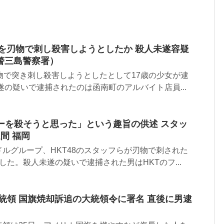
）を刃物で刺し殺害しようとしたか 殺人未遂容疑
警三島警察署）
物で突き刺し殺害しようとしたとして17歳の少女が逮
遂の疑いで逮捕されたのは函南町のアルバイト店員...
ーを殺そうと思った」という趣旨の供述 スタッ
間 福岡
ルグループ、HKT48のスタッフらが刃物で刺された
した。殺人未遂の疑いで逮捕された男はHKTのフ...
統領 国旗焼却訴追の大統領令に署名 直後に男逮