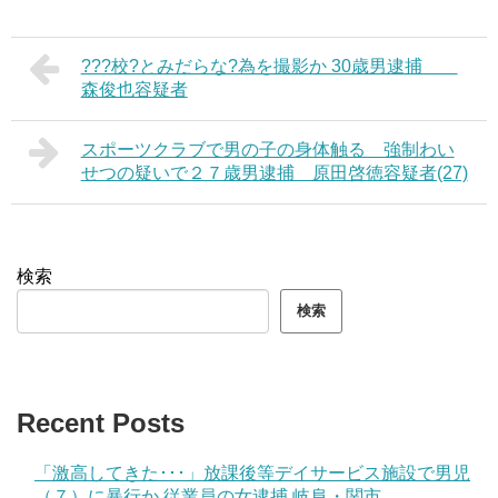
???校?とみだらな?為を撮影か 30歳男逮捕
森俊也容疑者
スポーツクラブで男の子の身体触る 強制わい
せつの疑いで２７歳男逮捕 原田啓徳容疑者(27)
検索
検索
Recent Posts
「激高してきた･･･」放課後等デイサービス施設で男児
（７）に暴行か 従業員の女逮捕 岐阜・関市