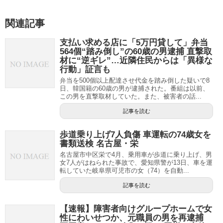
関連記事
支払い求める店に「5万円貸して」弁当
564個“踏み倒し”の60歳の男逮捕 直撃取
材に“逆ギレ”…近隣住民からは「異様な
行動」証言も
弁当を500個以上配達させ代金を踏み倒した疑いで8
日、韓国籍の60歳の男が逮捕された。番組は以前、
この男を直撃取材していた。また、被害者の話...
記事を読む
歩道乗り上げ7人負傷 車運転の74歳女を
書類送検 名古屋・栄
名古屋市中区栄で4月、乗用車が歩道に乗り上げ、男
女7人がはねられた事故で、愛知県警が13日、車を運
転していた岐阜県可児市の女（74）を自動...
記事を読む
【速報】障害者向けグループホームで女
性にわいせつか、元職員の男を再逮捕