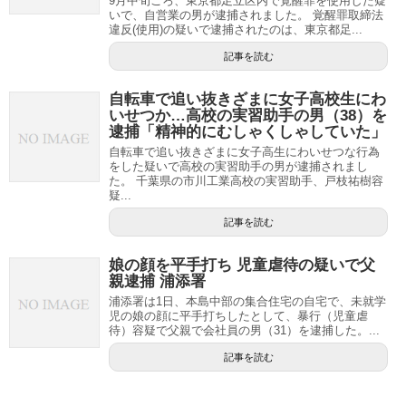
9月中旬ごろ、東京都足立区内で覚醒罪を使用した疑
いで、自営業の男が逮捕されました。 覚醒罪取締法
違反(使用)の疑いで逮捕されたのは、東京都足...
記事を読む
自転車で追い抜きざまに女子高校生にわ
いせつか…高校の実習助手の男（38）を
逮捕「精神的にむしゃくしゃしていた」
自転車で追い抜きざまに女子高生にわいせつな行為
をした疑いで高校の実習助手の男が逮捕されまし
た。 千葉県の市川工業高校の実習助手、戸枝祐樹容
疑...
記事を読む
娘の顔を平手打ち 児童虐待の疑いで父
親逮捕 浦添署
浦添署は1日、本島中部の集合住宅の自宅で、未就学
児の娘の顔に平手打ちしたとして、暴行（児童虐
待）容疑で父親で会社員の男（31）を逮捕した。...
記事を読む