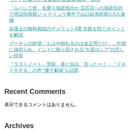
「ルパン三世」名乗り強盗指示か 宝石店への強盗目的
で周辺徘徊疑い トクリュウ事件で山口組系幹部ら5人逮
捕
弁護士の無料相談のデメリット4選 失敗を防ぐポイント
を解説
プーチンの絶望「もはや頼れるのは金正恩だけ」…中国
に値切られ、インドに振り回される“大国ロシア”の悲し
い現実
『ラストノート』澄晴、葵に告白「言ったー！」「ドキ
ドキする」の声 “優子劇場”も話題
Recent Comments
表示できるコメントはありません。
Archives