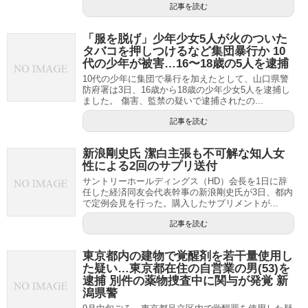
記事を読む
「服を脱げ」少年少女5人が火のついた
タバコを押しつけるなど集団暴行か 10
代の少年が被害…16〜18歳の5人を逮捕
10代の少年に集団で暴行を加えたとして、山口県警
防府署は3日、16歳から18歳の少年少女5人を逮捕し
ました。 傷害、監禁の疑いで逮捕されたの...
記事を読む
新浪剛史氏 潔白主張も不可解な知人女
性による2回のサプリ送付
サントリーホールディングス（HD）会長を1日に辞
任した経済同友会代表幹事の新浪剛史氏が3日、都内
で定例会見を行った。購入したサプリメントが...
記事を読む
東京都内の建物で覚醒剤を若干量使用し
た疑い…東京都在住の自営業の男(53)を
逮捕 別件の薬物捜査中に関与が発覚 新
潟県警