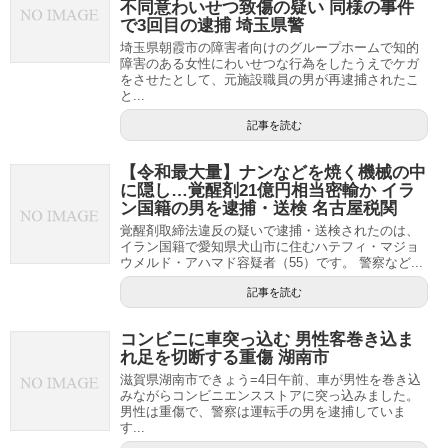
不同意わいせつ致傷の疑い 同様の事件
で3回目の逮捕 埼玉県警
埼玉県朝霞市の障害者向けのグループホームで知的
障害のある女性にわいせつな行為をしたうえでケガ
をさせたとして、元施設職員の男が再逮捕されたこ
と...
記事を読む
【令和最大量】ナンなどを焼く機械の中
に隠し…覚醒剤21億円相当密輸か イラ
ン国籍の男を逮捕・送検 名古屋税関
覚醒剤取締法違反の疑いで逮捕・送検されたのは、
イラン国籍で愛知県犬山市に住むハテフィ・マジョ
ウメルド・アハマド容疑者（55）です。 警察など...
記事を読む
コンビニに車突っ込む 男性客巻き込ま
れ足を切断する重傷 湖南市
滋賀県湖南市できょう=4日午前、車が男性を巻き込
みながらコンビニエンスストアに突っ込みました。
男性は重傷で、警察は運転手の男を逮捕していま
す...