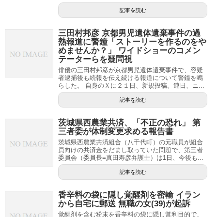
記事を読む
三田村邦彦 京都男児遺体遺棄事件の過
熱報道に警鐘「ストーリーを作るのをや
めませんか？」 ワイドショーのコメン
テーターらを疑問視
俳優の三田村邦彦が京都男児遺体遺棄事件で、容疑
者逮捕後も続報を伝え続ける報道について警鐘を鳴
らした。 自身のＸに２１日、新規投稿。連日、ニ...
記事を読む
茨城県西農業共済、「不正の恐れ」 第
三者委が体制変更求める報告書
茨城県西農業共済組合（八千代町）の元職員が組合
員向けの共済金をだまし取っていた問題で、第三者
委員会（委員長=真田寿彦弁護士）は1日、今後も...
記事を読む
香辛料の袋に隠し覚醒剤を密輸 イラン
から自宅に郵送 無職の女(39)が起訴
覚醒剤を含む粉末を香辛料の袋に隠し営利目的で、