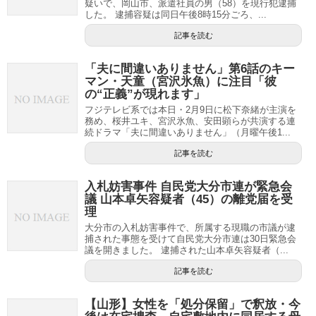
疑いで、岡山市、派遣社員の男（58）を現行犯逮捕
した。 逮捕容疑は同日午後8時15分ごろ、...
記事を読む
「夫に間違いありません」第6話のキー
マン・天童（宮沢氷魚）に注目「彼
の“正義”が現れます」
フジテレビ系では本日・2月9日に松下奈緒が主演を
務め、桜井ユキ、宮沢氷魚、安田顕らが共演する連
続ドラマ「夫に間違いありません」（月曜午後1...
記事を読む
入札妨害事件 自民党大分市連が緊急会
議 山本卓矢容疑者（45）の離党届を受
理
大分市の入札妨害事件で、所属する現職の市議が逮
捕された事態を受けて自民党大分市連は30日緊急会
議を開きました。 逮捕された山本卓矢容疑者（...
記事を読む
【山形】女性を「処分保留」で釈放・今