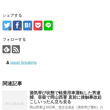
シェアする
0
0
0
フォローする
japan-breaking
関連記事
酒気帯び状態で軽乗用車運転した男逮
捕、容疑で岡山西署 直前に接触事故起
こしいったん立ち去る
岡山西署は18日夜、道交法違反（酒気帯び運転）の