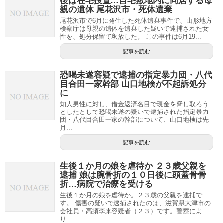
後は在宅捜査…自宅敷地内に同居する母
親の遺体 尾花沢市・死体遺棄
尾花沢市で6月に発生した死体遺棄事件で、山形地方
検察庁は母親の遺体を遺棄した疑いで逮捕された女
性を、処分保留で釈放した。 この事件は6月19...
記事を読む
恐喝未遂容疑で逮捕の指定暴力団・八代
目合田一家幹部 山口地検が不起訴処分
に
知人男性に対し、借金返済名目で現金を脅し取ろう
としたとして恐喝未遂の疑いで逮捕された指定暴力
団・八代目合田一家の幹部について、山口地検は先
月...
記事を読む
生後１か月の娘を虐待か ２３歳父親を
逮捕 娘は腕骨折の１０日後に頭蓋骨骨
折…病院で治療を受ける
生後１か月の娘を虐待か。２３歳の父親を逮捕で
す。 傷害の疑いで逮捕されたのは、滋賀県大津市の
会社員・高須李来容疑者（２３）です。警察によ
り...