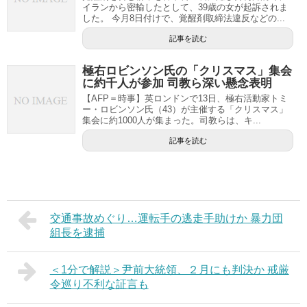
イランから密輸したとして、39歳の女が起訴されま
した。 今月8日付けで、覚醒剤取締法違反などの...
記事を読む
極右ロビンソン氏の「クリスマス」集会
に約千人が参加 司教ら深い懸念表明
【AFP＝時事】英ロンドンで13日、極右活動家トミ
ー・ロビンソン氏（43）が主催する「クリスマス」
集会に約1000人が集まった。司教らは、キ...
記事を読む
交通事故めぐり…運転手の逃走手助けか 暴力団
組長を逮捕
＜1分で解説＞尹前大統領、２月にも判決か 戒厳
令巡り不利な証言も