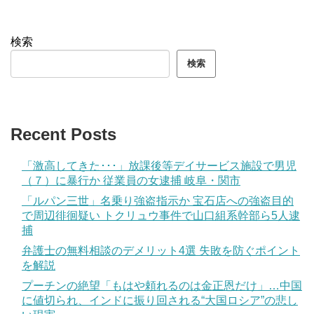
検索
検索
Recent Posts
「激高してきた･･･」放課後等デイサービス施設で男児
（７）に暴行か 従業員の女逮捕 岐阜・関市
「ルパン三世」名乗り強盗指示か 宝石店への強盗目的
で周辺徘徊疑い トクリュウ事件で山口組系幹部ら5人逮
捕
弁護士の無料相談のデメリット4選 失敗を防ぐポイント
を解説
プーチンの絶望「もはや頼れるのは金正恩だけ」…中国
に値切られ、インドに振り回される“大国ロシア”の悲し