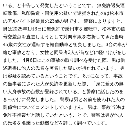
いる」と申告して発覚したということです。 無免許過失運
転致傷、私印偽造・同使用の疑いで逮捕されたのは松本市
のアルバイト従業員の23歳の男です。 警察によりますと、
男は2025年1月3日に無免許で乗用車を運転中、松本市の信
号交差点を直進しようとして対向車線を右折してきた当時
45歳の女性が運転する軽自動車と衝突しました。3台の車が
絡む事故となり、女性と同乗者3人が首などに軽いけがをし
ました。 4月6日にこの事故の取り調べを受けた際、男は供
述調書に他人の氏名を署名した疑いが持たれています。 男
は容疑を認めているということです。 8月になって、事故
の当事者にされた人が免許を更新した際、「身に覚えの無
い人身事故の点数が登録されている」と警察に話したのを
きっかけに発覚しました。 警察は男と名前を使われた人の
関係性についてコメントしていません。 男は、事故当時は
免許不携帯だと話していたということで、警察は男が他人
の氏名を名乗った動機などを詳しく調べています。