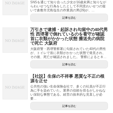
SNSを通じて知り合った少女が16歳未満と知りなが
らわいせつな行為をしたとして不同意わいせつの疑
いで倉敷市児島塩生の作業員の男(29)が、...
記事を読む
万引きで逮捕・起訴され勾留中の40代男
性 西堺署で倒れているのを看守が確認
首に衣類がかかった状態 搬送先の病院
で死亡 大阪府
大阪府警・西堺警察署に勾留されていた40代の男性
が、トイレで首に衣類がかかった状態で発見され、
その後、死亡が確認されました。 警察によると８...
記事を読む
【社説】生保の不祥事 悪質な不正の根
源を正せ
公共性の強い生命保険会社で、多くの社員が不正行
為に手を染めていた。業界の信頼を揺るがしかねな
い深刻な事態である。経営の抜本的な見直しが必
要...
記事を読む