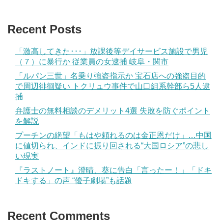
Recent Posts
「激高してきた･･･」放課後等デイサービス施設で男児
（７）に暴行か 従業員の女逮捕 岐阜・関市
「ルパン三世」名乗り強盗指示か 宝石店への強盗目的
で周辺徘徊疑い トクリュウ事件で山口組系幹部ら5人逮
捕
弁護士の無料相談のデメリット4選 失敗を防ぐポイント
を解説
プーチンの絶望「もはや頼れるのは金正恩だけ」…中国
に値切られ、インドに振り回される“大国ロシア”の悲し
い現実
『ラストノート』澄晴、葵に告白「言ったー！」「ドキ
ドキする」の声 “優子劇場”も話題
Recent Comments