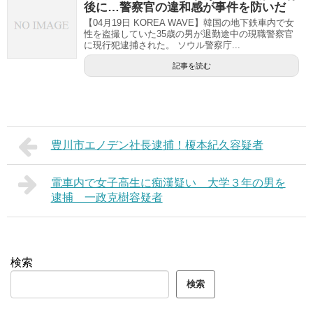
後に…警察官の違和感が事件を防いだ
【04月19日 KOREA WAVE】韓国の地下鉄車内で女
性を盗撮していた35歳の男が退勤途中の現職警察官
に現行犯逮捕された。 ソウル警察庁...
記事を読む
豊川市エノデン社長逮捕！榎本紀久容疑者
電車内で女子高生に痴漢疑い 大学３年の男を
逮捕 一政克樹容疑者
検索
検索