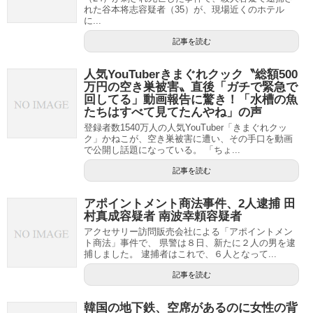
れた谷本将志容疑者（35）が、現場近くのホテル
に...
記事を読む
人気YouTuberきまぐれクック〝総額500
万円の空き巣被害〟直後「ガチで緊急で
回してる」動画報告に驚き！「水槽の魚
たちはすべて見てたんやね」の声
登録者数1540万人の人気YouTuber「きまぐれクッ
ク」かねこが、空き巣被害に遭い、その手口を動画
で公開し話題になっている。 「ちょ...
記事を読む
アポイントメント商法事件、2人逮捕 田
村真成容疑者 南波幸頼容疑者
アクセサリー訪問販売会社による「アポイントメン
ト商法」事件で、 県警は８日、新たに２人の男を逮
捕しました。 逮捕者はこれで、６人となって...
記事を読む
韓国の地下鉄、空席があるのに女性の背