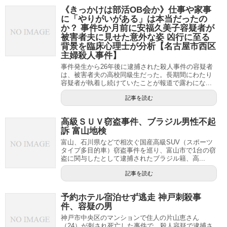
《きっかけは部活OB会か》仕事や家事
に「やりがいがある」は本当だったの
か？ 事件5か月前に安福久美子容疑者が
被害者夫に見せた意外な姿 凶行に至る
背景を臨床心理士が分析【名古屋市西区
主婦殺人事件】
事件発生から26年後に逮捕された殺人事件の容疑者
は、被害者夫の高校同級生だった。長期間にわたり
容疑者が執着し続けていたことが報道で露わにな...
記事を読む
高級ＳＵＶ窃盗事件、ブラジル男性不起
訴 富山地検
富山、石川県などで相次ぐ国産高級SUV（スポーツ
タイプ多目的車）窃盗事件を巡り、富山市で1台の窃
盗に関与したとして逮捕されたブラジル籍、高...
記事を読む
予約ホテル宿泊せず逃走 神戸刺殺事
件、容疑の男
神戸市中央区のマンションで住人の片山恵さん
（24）が刺され死亡した事件で、殺人容疑で逮捕さ