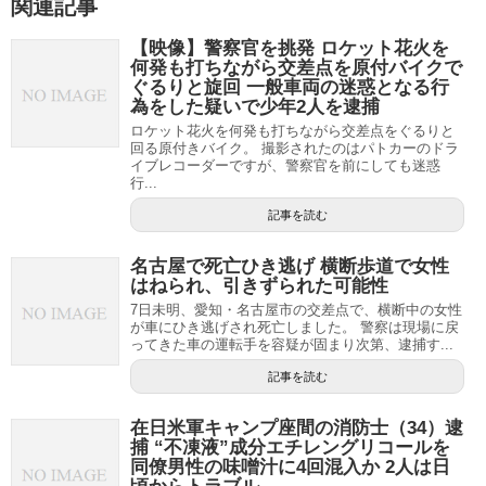
関連記事
【映像】警察官を挑発 ロケット花火を
何発も打ちながら交差点を原付バイクで
ぐるりと旋回 一般車両の迷惑となる行
為をした疑いで少年2人を逮捕
ロケット花火を何発も打ちながら交差点をぐるりと
回る原付きバイク。 撮影されたのはパトカーのドラ
イブレコーダーですが、警察官を前にしても迷惑
行...
記事を読む
名古屋で死亡ひき逃げ 横断歩道で女性
はねられ、引きずられた可能性
7日未明、愛知・名古屋市の交差点で、横断中の女性
が車にひき逃げされ死亡しました。 警察は現場に戻
ってきた車の運転手を容疑が固まり次第、逮捕す...
記事を読む
在日米軍キャンプ座間の消防士（34）逮
捕 “不凍液”成分エチレングリコールを
同僚男性の味噌汁に4回混入か 2人は日