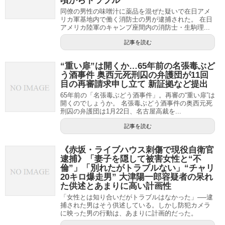
頃からトラブル
同僚の男性の味噌汁に薬品を混ぜた疑いで在日アメ
リカ軍基地内で働く消防士の男が逮捕された。 在日
アメリカ陸軍のキャンプ座間内の消防士・生駒理...
記事を読む
“重い扉”は開くか…65年前の名張毒ぶど
う酒事件 奥西元死刑囚の弁護団が11回
目の再審請求申し立て 新証拠など提出
65年前の「名張毒ぶどう酒事件」。再審の“重い扉”は
開くのでしょうか。 名張毒ぶどう酒事件の奥西元死
刑囚の弁護団は1月22日、名古屋高裁を...
記事を読む
《赤坂・ライブハウス刺傷で現役自衛官
逮捕》「妻子を隠して被害女性と“不
倫”」「別れたがトラブルない」“チャリ
20キロ爆走男” 大津陽一郎容疑者の呆れ
た供述とあまりに高い計画性
「女性とは知り合いだがトラブルはなかった」──逮
捕された男はそう供述している。しかし防犯カメラ
に映った男の行動は、あまりに計画的だった。