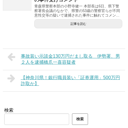
青森県警察本部の小野寺健一 本部長は6日、県下警
察署長会議のなかで、県警の53歳の警察官らが不同
意性交等の疑いで逮捕された事件に触れてコメン...
記事を読む
事故装い示談金130万円だまし取る 伊勢署、男
２人を逮捕橋爪一喜容疑者
【神奈川県！銀行職員装い「証券運用」500万円
詐取か】
検索
検索