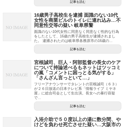
記事を読む
16歳男子高校生を逮捕 面識のない10代
女性を商業ビルのトイレに連れ込み…不
同意性交等の疑い 岐阜県警
面識のない10代女性に同意なく同意なく性的な行為
をしたとして、16歳の男子高校生が逮捕されまし
た。 逮捕されたのは岐阜県各務原市の16歳の...
記事を読む
宮根誠司、巨人・阿部監督の長女のケア
について持論述べるもネットはツッコミ
の嵐「コメントに困っとる気がする」
「さんざん言っといて…」
フリーアナウンサーでタレントの宮根誠司（６３）
が２６日放送の日本テレビ系「情報ライブ ミヤネ
屋」に総合司会として生出演。長女への暴行容疑
で...
記事を読む
入浴介助で５０度以上の湯に数分間、や
けどを負わせ死亡させた疑い…大阪市の