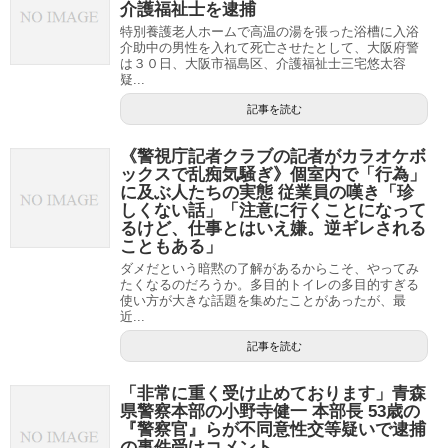
介護福祉士を逮捕
特別養護老人ホームで高温の湯を張った浴槽に入浴
介助中の男性を入れて死亡させたとして、大阪府警
は３０日、大阪市福島区、介護福祉士三宅悠太容
疑...
記事を読む
《警視庁記者クラブの記者がカラオケボ
ックスで乱痴気騒ぎ》個室内で「行為」
に及ぶ人たちの実態 従業員の嘆き「珍
しくない話」「注意に行くことになって
るけど、仕事とはいえ嫌。逆ギレされる
こともある」
ダメだという暗黙の了解があるからこそ、やってみ
たくなるのだろうか。多目的トイレの多目的すぎる
使い方が大きな話題を集めたことがあったが、最
近...
記事を読む
「非常に重く受け止めております」青森
県警察本部の小野寺健一 本部長 53歳の
『警察官』らが不同意性交等疑いで逮捕
の事件受けコメント