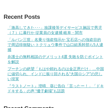
Recent Posts
「激高してきた･･･」放課後等デイサービス施設で男児
（７）に暴行か 従業員の女逮捕 岐阜・関市
「ルパン三世」名乗り強盗指示か 宝石店への強盗目的
で周辺徘徊疑い トクリュウ事件で山口組系幹部ら5人逮
捕
弁護士の無料相談のデメリット4選 失敗を防ぐポイント
を解説
プーチンの絶望「もはや頼れるのは金正恩だけ」…中国
に値切られ、インドに振り回される“大国ロシア”の悲し
い現実
『ラストノート』澄晴、葵に告白「言ったー！」「ドキ
ドキする」の声 “優子劇場”も話題