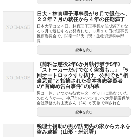
日大・林真理子理事長が６月で退任へ、
２２年７月の就任から４年の任期満了
日本大学は２４日、林真理子理事長が任期満了とな
る６月で退任すると発表した。３月１８日の理事長
推薦委員会で、関泰一郎氏（現・生物資源科学部
長...
記事を読む
《前科は懲役2年6か月執行猶予5年》
「ストーカーだけでなく盗撮も…」「5
回オートロックすり抜け」公判でも“相
当悪質”と指摘された谷本将志容疑者
の“首締め告白事件”の内幕
男は一体、いつから彼女をターゲットに定めていた
のだろうか──。神戸市のマンションで大手損害保険
会社勤務の片山恵さん（24）が刃物で刺され亡...
記事を読む
税理士補助の男が訪問先の家からカネを
盗み逮捕（山形・米沢署）