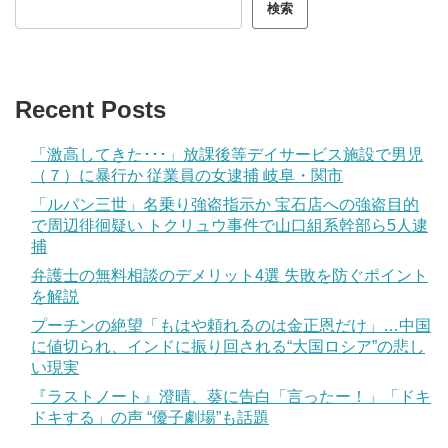
検索
Recent Posts
「激高してきた･･･」放課後等デイサービス施設で男児
（７）に暴行か 従業員の女逮捕 岐阜・関市
「ルパン三世」名乗り強盗指示か 宝石店への強盗目的
で周辺徘徊疑い トクリュウ事件で山口組系幹部ら5人逮
捕
弁護士の無料相談のデメリット4選 失敗を防ぐポイント
を解説
プーチンの絶望「もはや頼れるのは金正恩だけ」…中国
に値切られ、インドに振り回される“大国ロシア”の悲し
い現実
『ラストノート』澄晴、葵に告白「言ったー！」「ドキ
ドキする」の声 “優子劇場”も話題