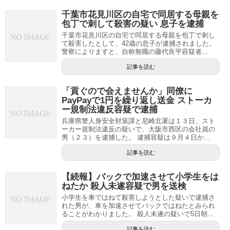
千葉市花見川区の自宅で同居する母親を
包丁で刺して殺害の疑い 息子を逮捕
千葉市花見川区の自宅で同居する母親を包丁で刺し
て殺害したとして、42歳の息子が逮捕されました。
警察によりますと、自称無職の藤代良平容疑者...
記事を読む
「貢ぐので会えませんか」同僚に
PayPayで1円を繰り返し送金 ストーカ
ー規制法違反容疑で逮捕
兵庫県警人身安全対策課と尼崎北署は１３日、スト
ーカー規制法違反の疑いで、大阪市西区の会社員の
男（２３）を逮捕した。 逮捕容疑は９月４日か...
記事を読む
【続報】バックで加速させて小学生をは
ねたか 殺人未遂容疑で男を送検
小学生を車ではねて殺害しようとした疑いで逮捕さ
れた男が、車を加速させてバックではねたとみられ
ることがわかりました。 殺人未遂の疑いで5日朝...
記事を読む