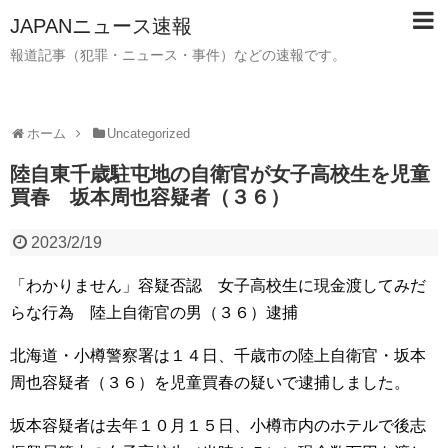
JAPANニュース速報
報道記事（犯罪・ニュース・事件）などの速報です。
ホーム
Uncategorized
陸自東千歳駐屯地の自衛官が女子高校生を児童
買春 坂本周也容疑者（３６）
2023/2/19
「わかりません」容疑否認 女子高校生に現金渡してみだ
らな行為 陸上自衛官の男（３６）逮捕
北海道・小樽警察署は１４日、千歳市の陸上自衛官・坂本
周也容疑者（３６）を児童買春の疑いで逮捕しました。
坂本容疑者は去年１０月１５日、小樽市内のホテルで後志