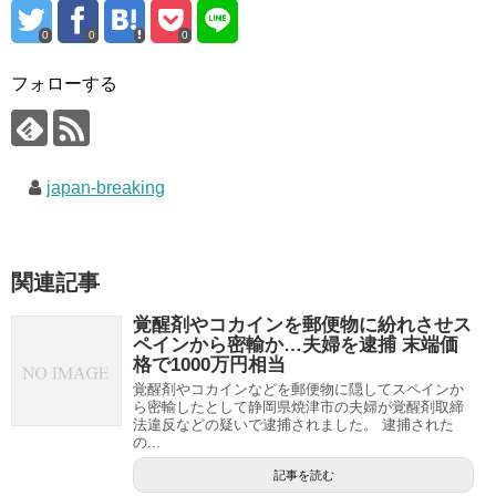
0
0
0
フォローする
japan-breaking
関連記事
覚醒剤やコカインを郵便物に紛れさせス
ペインから密輸か…夫婦を逮捕 末端価
格で1000万円相当
覚醒剤やコカインなどを郵便物に隠してスペインか
ら密輸したとして静岡県焼津市の夫婦が覚醒剤取締
法違反などの疑いで逮捕されました。 逮捕された
の...
記事を読む