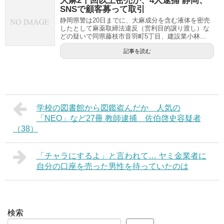
大麻2千回以上密売か、4人逮捕 静岡、
SNSで顧客募って取引
静岡県警は20日までに、大麻成分を含む液体を密売
したとして麻薬取締法違反（営利目的譲り渡し）な
どの疑いで同県藤枝市音羽町5丁目、建設業小林...
記事を読む
学校の図書館から図鑑盗んだか 人気の
「NEO」など27冊 教師逮捕 佐伯啓史容疑者
（38）
「チャラにするよ」と言われて… ヤミ金業者に
自分の口座を売った男性を待っていたのは
検索