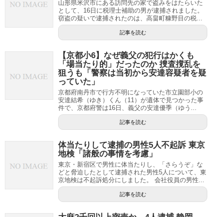
山形県米沢市にある訪問先の家で盗みをはたらいた
として、16日に税理士補助の男が逮捕されました。
窃盗の疑いで逮捕されたのは、高畠町糠野目の税...
記事を読む
【京都小6】なぜ義父の犯行はかくも
「場当たり的」だったのか 捜査撹乱を
狙うも「警察は当初から安達容疑者を疑
っていた」
京都府南丹市で行方不明になっていた市立園部小の
安達結希（ゆき）くん（11）が遺体で見つかった事
件で、京都府警は16日、義父の安達優季（ゆう...
記事を読む
体当たりして逮捕の男性5人不起訴 東京
地検「諸般の事情を考慮」
東京・新宿区で男性に体当たりし、「さらうぞ」な
どと脅迫したとして逮捕された男性5人について、東
京地検は不起訴処分にしました。 会社役員の男性...
記事を読む