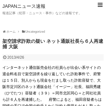
JAPANニュース速報
報道記事（犯罪・ニュース・事件）などの速報です。
ホーム
Uncategorized
架空請求詐欺の疑い ネット通販社長ら６人再逮
捕 大阪
2013/4/26
インターネット通信販売会社の社員らが出会い系サイトの
退会料名目で架空請求を繰り返していた詐欺事件で、府警
は１５日、別人からも現金をだまし取った詐欺容疑で、大
阪市淀川区のネット通販会社「イージー」社長、福田秀建
（ひでたつ）容疑者（３９）＝同市北区同心＝と同社社員
ら計６人を再逮捕した。 府警によると、福田容疑者らは
同様の手口で全国の約千人から計約１億円をだまし取った