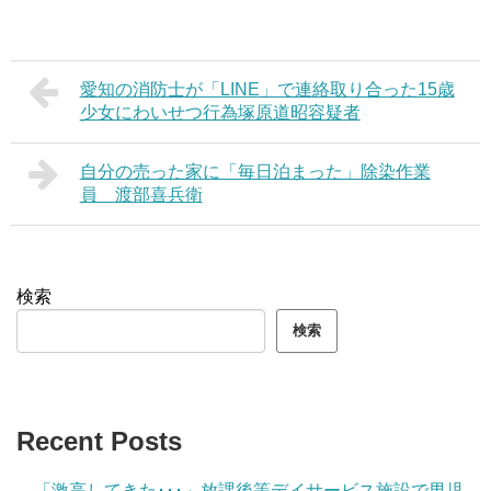
愛知の消防士が「LINE」で連絡取り合った15歳
少女にわいせつ行為塚原道昭容疑者
自分の売った家に「毎日泊まった」除染作業
員 渡部喜兵衛
検索
検索
Recent Posts
「激高してきた･･･」放課後等デイサービス施設で男児