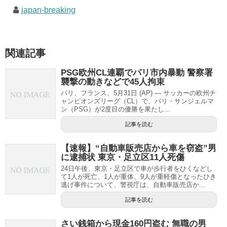
japan-breaking
関連記事
PSG欧州CL連覇でパリ市内暴動 警察署
襲撃の動きなどで45人拘束
パリ、フランス、5月31日 (AP) ― サッカーの欧州チ
ャンピオンズリーグ（CL）で、パリ・サンジェルマ
ン（PSG）が2度目の優勝を果たし...
記事を読む
【速報】“自動車販売店から車を窃盗”男
に逮捕状 東京・足立区11人死傷
24日午後、東京・足立区で車が歩行者をひくなどし
て1人が死亡、1人が重体、9人が重軽傷となったひき
逃げ事件について、警視庁は、自動車販売店か...
記事を読む
さい銭箱から現金160円盗む 無職の男