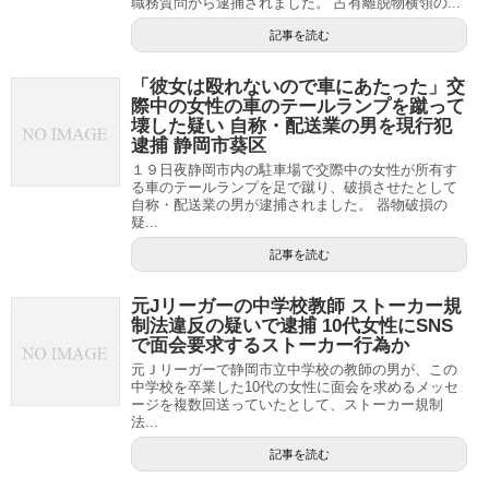
職務質問から逮捕されました。 占有離脱物横領の...
記事を読む
「彼女は殴れないので車にあたった」交
際中の女性の車のテールランプを蹴って
壊した疑い 自称・配送業の男を現行犯
逮捕 静岡市葵区
１９日夜静岡市内の駐車場で交際中の女性が所有す
る車のテールランプを足で蹴り、破損させたとして
自称・配送業の男が逮捕されました。 器物破損の
疑...
記事を読む
元Jリーガーの中学校教師 ストーカー規
制法違反の疑いで逮捕 10代女性にSNS
で面会要求するストーカー行為か
元Ｊリーガーで静岡市立中学校の教師の男が、この
中学校を卒業した10代の女性に面会を求めるメッセ
ージを複数回送っていたとして、ストーカー規制
法...
記事を読む