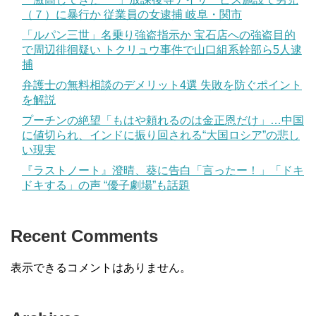
（７）に暴行か 従業員の女逮捕 岐阜・関市
「ルパン三世」名乗り強盗指示か 宝石店への強盗目的
で周辺徘徊疑い トクリュウ事件で山口組系幹部ら5人逮
捕
弁護士の無料相談のデメリット4選 失敗を防ぐポイント
を解説
プーチンの絶望「もはや頼れるのは金正恩だけ」…中国
に値切られ、インドに振り回される“大国ロシア”の悲し
い現実
『ラストノート』澄晴、葵に告白「言ったー！」「ドキ
ドキする」の声 “優子劇場”も話題
Recent Comments
表示できるコメントはありません。