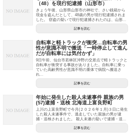
（48）を現行犯逮捕（山形市）
きょう午後、山形県山形市の神社で、さい銭箱から
現金を盗んだとして、48歳の男が現行犯逮捕されま
した。 窃盗の疑いで現行犯逮捕されたのは、山形...
記事を読む
自転車と軽トラックが衝突…自転車の男
性が意識不明で搬送「一時停止して進ん
だが自転車には気付かず」
9日午前、仙台市若林区沖野の交差点で軽トラックと
自転車が衝突する事故がありました。自転車に乗っ
ていた高齢男性が意識不明の重体で病院へ搬送さ
れ...
記事を読む
年始に発生した殺人未遂事件 親族の男
(57)逮捕・送検 北海道上富良野町
上川の上富良野町で今月(２０２６年１月)３日に発生
した殺人未遂事件で、逃走していた親族の男が逮
捕・送検されました。 殺人未遂の疑いで逮捕・送...
記事を読む