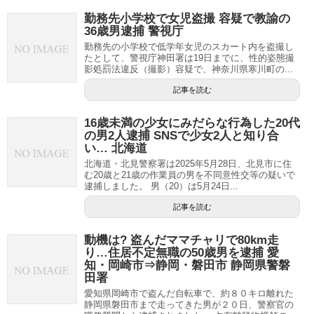
勤務先小学校で女児盗撮 容疑で教諭の
36歳男逮捕 警視庁
勤務先の小学校で低学年女児のスカート内を盗撮し
たとして、警視庁神田署は19日までに、性的姿態撮
影処罰法違反（撮影）容疑で、神奈川県寒川町の...
記事を読む
16歳未満の少女にみだらな行為した20代
の男2人逮捕 SNSで少女2人と知り合
い… 北海道
北海道・北見警察署は2025年5月28日、北見市に住
む20歳と21歳の作業員の男を不同意性交等の疑いで
逮捕しました。 男（20）は5月24日...
記事を読む
動機は? 盗んだママチャリで80km走
り…住居不定無職の50歳男を逮捕 愛
知・岡崎市⇒静岡・磐田市 静岡県警磐
田署
愛知県岡崎市で盗んだ自転車で、約８０キロ離れた
静岡県磐田市まで走ってきた男が２０日、警察官の