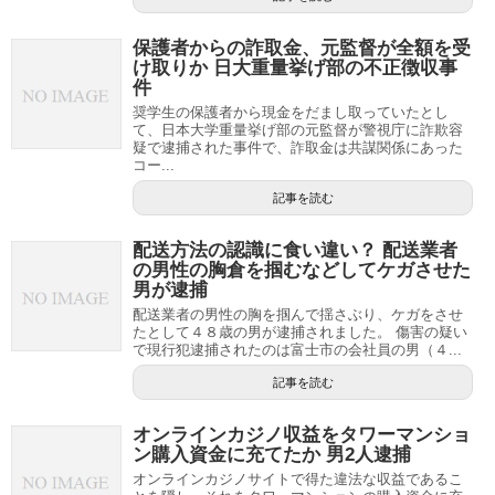
保護者からの詐取金、元監督が全額を受
け取りか 日大重量挙げ部の不正徴収事
件
奨学生の保護者から現金をだまし取っていたとし
て、日本大学重量挙げ部の元監督が警視庁に詐欺容
疑で逮捕された事件で、詐取金は共謀関係にあった
コー...
記事を読む
配送方法の認識に食い違い？ 配送業者
の男性の胸倉を掴むなどしてケガさせた
男が逮捕
配送業者の男性の胸を掴んで揺さぶり、ケガをさせ
たとして４８歳の男が逮捕されました。 傷害の疑い
で現行犯逮捕されたのは富士市の会社員の男（４...
記事を読む
オンラインカジノ収益をタワーマンショ
ン購入資金に充てたか 男2人逮捕
オンラインカジノサイトで得た違法な収益であるこ