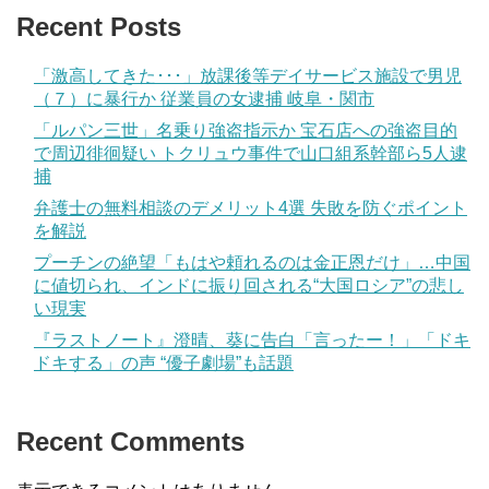
Recent Posts
「激高してきた･･･」放課後等デイサービス施設で男児
（７）に暴行か 従業員の女逮捕 岐阜・関市
「ルパン三世」名乗り強盗指示か 宝石店への強盗目的
で周辺徘徊疑い トクリュウ事件で山口組系幹部ら5人逮
捕
弁護士の無料相談のデメリット4選 失敗を防ぐポイント
を解説
プーチンの絶望「もはや頼れるのは金正恩だけ」…中国
に値切られ、インドに振り回される“大国ロシア”の悲し
い現実
『ラストノート』澄晴、葵に告白「言ったー！」「ドキ
ドキする」の声 “優子劇場”も話題
Recent Comments