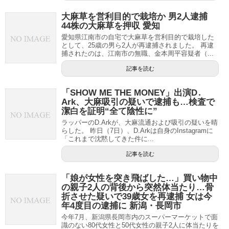
大麻草を営利目的で栽培か 男2人逮捕
44株の大麻草を押収 愛知
愛知県江南市の自宅で大麻草を営利目的で栽培した
として、25歳の男ら2人が再逮捕されました。 再逮
捕されたのは、江南市の無職、金本周平容疑者（...
記事を読む
「SHOW ME THE MONEY」出演D․
Ark、大麻吸引の疑いで逮捕も…検査で
潔白を証明“全て陰性に”
ラッパーのD.Arkが、大麻流通および吸引の疑いを晴
らした。 昨日（7日）、D.Arkは自身のInstagramに
「これまで沈黙してきた件に...
記事を読む
「娘が女性を突き飛ばした…」買い物中
の親子2人の背後から突然体当たり…骨
折させた疑いで39歳女を再逮捕 女は今
年4度目の逮捕に 新潟・長岡市
今年7月、新潟県長岡市内のスーパーマーケットで面
識のない80代女性と50代女性の親子2人に体当たりを