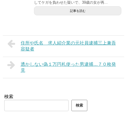
してケガを負わせた疑いで、39歳の女が再...
記事を読む
住所や氏名 求人紹介業の元社員逮捕三上兼吾
容疑者
透かしない偽１万円札使った男逮捕…７０枚発
見
検索
検索