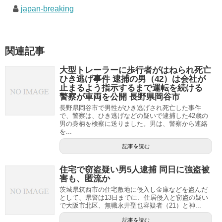
japan-breaking
関連記事
大型トレーラーに歩行者がはねられ死亡
ひき逃げ事件 逮捕の男（42）は会社が
止まるよう指示するまで運転を続ける
警察が車両を公開 長野県岡谷市
長野県岡谷市で男性がひき逃げされ死亡した事件
で、警察は、ひき逃げなどの疑いで逮捕した42歳の
男の身柄を検察に送りました。男は、警察から連絡
を...
記事を読む
住宅で窃盗疑い男5人逮捕 同日に強盗被
害も、匿流か
茨城県筑西市の住宅敷地に侵入し金庫などを盗んだ
として、県警は13日までに、住居侵入と窃盗の疑い
で大阪市北区、無職永井聖也容疑者（21）と神...
記事を読む