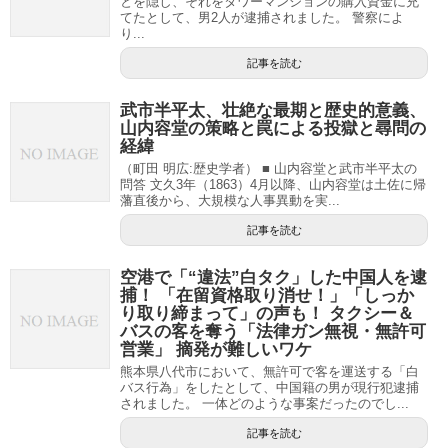
とを隠し、それをタワーマンションの購入資金に充
てたとして、男2人が逮捕されました。 警察によ
り...
記事を読む
武市半平太、壮絶な最期と歴史的意義、
山内容堂の策略と罠による投獄と尋問の
経緯
（町田 明広:歴史学者） ■ 山内容堂と武市半平太の
問答 文久3年（1863）4月以降、山内容堂は土佐に帰
藩直後から、大規模な人事異動を実...
記事を読む
空港で「“違法”白タク」した中国人を逮
捕！ 「在留資格取り消せ！」「しっか
り取り締まって」の声も！ タクシー＆
バスの客を奪う「法律ガン無視・無許可
営業」 摘発が難しいワケ
熊本県八代市において、無許可で客を運送する「白
バス行為」をしたとして、中国籍の男が現行犯逮捕
されました。 一体どのような事案だったのでし...
記事を読む