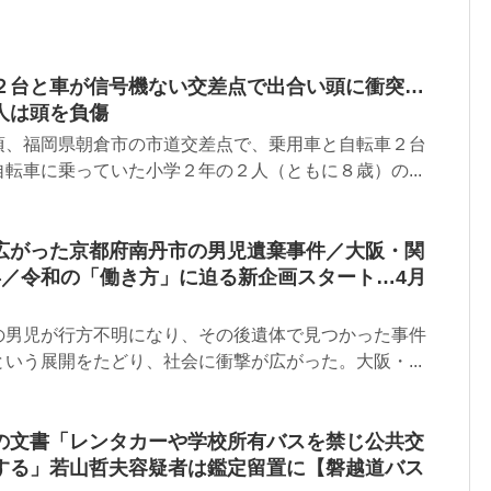
２台と車が信号機ない交差点で出合い頭に衝突…
人は頭を負傷
頃、福岡県朝倉市の市道交差点で、乗用車と自転車２台
転車に乗っていた小学２年の２人（ともに８歳）の...
広がった京都府南丹市の男児遺棄事件／大阪・関
年／令和の「働き方」に迫る新企画スタート…4月
の男児が行方不明になり、その後遺体で見つかった事件
いう展開をたどり、社会に衝撃が広がった。大阪・...
の文書「レンタカーや学校所有バスを禁じ公共交
する」若山哲夫容疑者は鑑定留置に【磐越道バス