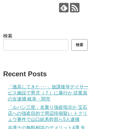
検索
検索
Recent Posts
「激高してきた･･･」放課後等デイサー
ビス施設で男児（７）に暴行か 従業員
の女逮捕 岐阜・関市
「ルパン三世」名乗り強盗指示か 宝石
店への強盗目的で周辺徘徊疑い トクリ
ュウ事件で山口組系幹部ら5人逮捕
弁護士の無料相談のデメリット4選 失