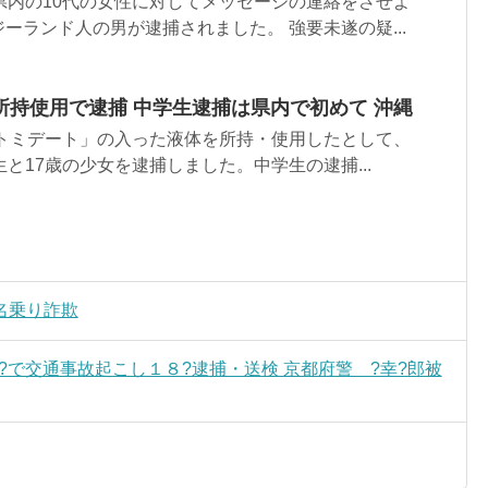
県内の10代の女性に対してメッセージの連絡をさせよ
ーランド人の男が逮捕されました。 強要未遂の疑...
所持使用で逮捕 中学生逮捕は県内で初めて 沖縄
エトミデート」の入った液体を所持・使用したとして、
と17歳の少女を逮捕しました。中学生の逮捕...
名乗り詐欺
?で交通事故起こし１８?逮捕・送検 京都府警 ?幸?郎被