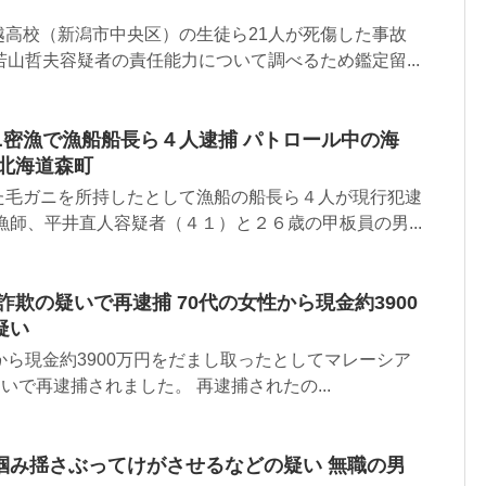
越高校（新潟市中央区）の生徒ら21人が死傷した事故
若山哲夫容疑者の責任能力について調べるため鑑定留...
ニ密漁で漁船船長ら４人逮捕 パトロール中の海
 北海道森町
た毛ガニを所持したとして漁船の船長ら４人が現行犯逮
漁師、平井直人容疑者（４１）と２６歳の甲板員の男...
詐欺の疑いで再逮捕 70代の女性から現金約3900
疑い
から現金約3900万円をだまし取ったとしてマレーシア
疑いで再逮捕されました。 再逮捕されたの...
掴み揺さぶってけがさせるなどの疑い 無職の男