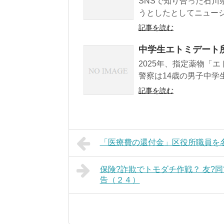
SNSで知り合った石川
うとしたとしてニュージ
記事を読む
中学生エトミデート
2025年、指定薬物「
警察は14歳の男子中学生
記事を読む
「医療費の還付金」区役所職員を
保険?詐欺でトモダチ作戦？ 友?同
告（２４）