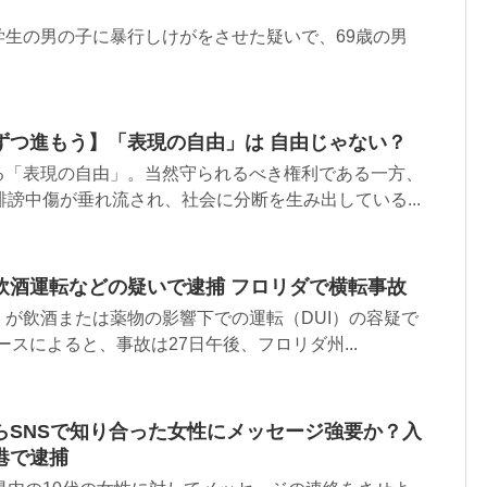
学生の男の子に暴行しけがをさせた疑いで、69歳の男
ずつ進もう】「表現の自由」は 自由じゃない？
る「表現の自由」。当然守られるべき権利である一方、
誹謗中傷が垂れ流され、社会に分断を生み出している...
飲酒運転などの疑いで逮捕 フロリダで横転事故
が飲酒または薬物の影響下での運転（DUI）の容疑で
ースによると、事故は27日午後、フロリダ州...
らSNSで知り合った女性にメッセージ強要か？入
港で逮捕