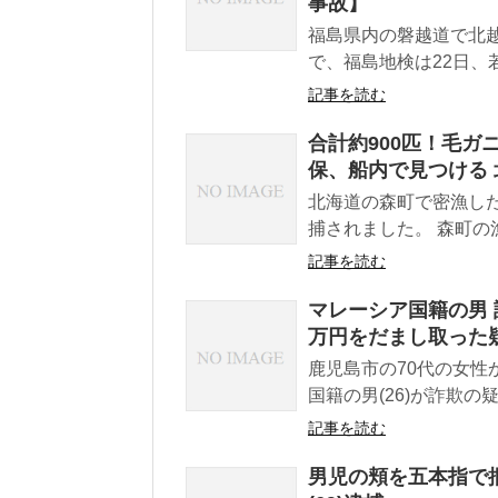
事故】
福島県内の磐越道で北
で、福島地検は22日、
記事を読む
合計約900匹！毛ガ
保、船内で見つける
北海道の森町で密漁し
捕されました。 森町の
記事を読む
マレーシア国籍の男 
万円をだまし取った
鹿児島市の70代の女性
国籍の男(26)が詐欺の
記事を読む
男児の頬を五本指で