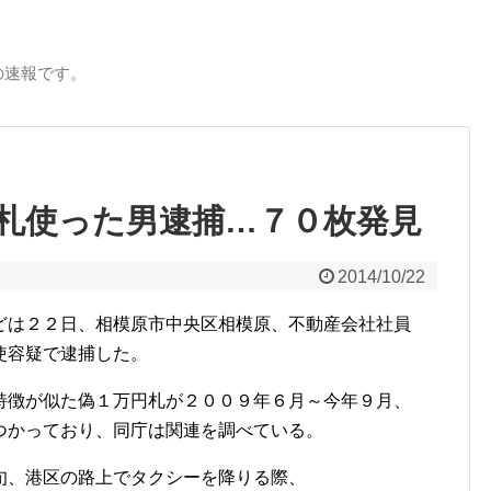
の速報です。
札使った男逮捕…７０枚発見
2014/10/22
どは２２日、相模原市中央区相模原、不動産会社社員
使容疑で逮捕した。
徴が似た偽１万円札が２００９年６月～今年９月、
つかっており、同庁は関連を調べている。
、港区の路上でタクシーを降りる際、