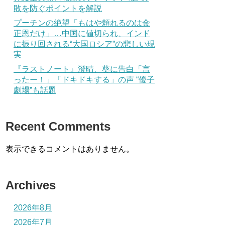
敗を防ぐポイントを解説
プーチンの絶望「もはや頼れるのは金
正恩だけ」…中国に値切られ、インド
に振り回される“大国ロシア”の悲しい現
実
『ラストノート』澄晴、葵に告白「言
ったー！」「ドキドキする」の声 “優子
劇場”も話題
Recent Comments
表示できるコメントはありません。
Archives
2026年8月
2026年7月