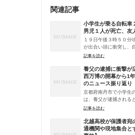
関連記事
小学生が乗る自転車
男児１人が死亡、友
１９日午後３時５０分
が出合い頭に衝突し、自
記事を読む
養父の逮捕に衝撃が
西万博の開幕から1
のニュース振り返り
京都府南丹市で小学生
は、養父が逮捕されると
記事を読む
北越高校が保護者宛
通機関や現地集合と