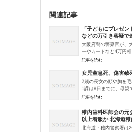
関連記事
「子どもにプレゼン
などの万引き容疑で
大阪府警の警察官が、
ーやカードなど4万円相
記事を読む
女児窒息死、傷害致
2歳の長女の顔や胸を
1課は8日までに、母親
記事を読む
稚内歯科医師会の元会
以上着服か 北海道稚
北海道・稚内警察署は2