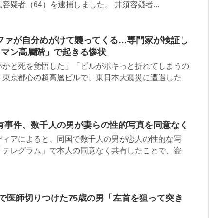
疑者（64）を逮捕しました。 井須容疑者...
ファが自分めがけて襲ってくる…専門家が検証し
ワマン高層階」で起きる惨状
いかと死を覚悟した」「ビルがポキっと折れてしまうの
。東京都心の超高層ビルで、東日本大震災に遭遇した
有事件、数千人の男が妻らの性的写真を同意なく
ディアによると、同国で数千人の男が恋人の性的な写
「テレグラム」で本人の同意なく共有したことで、盗
で医師切りつけた75歳の男「左首を狙って突き