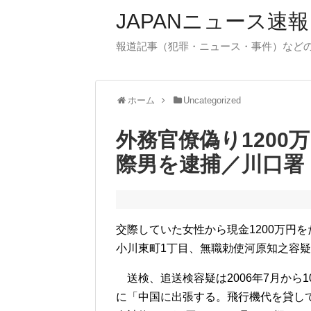
JAPANニュース速報
報道記事（犯罪・ニュース・事件）など
ホーム
Uncategorized
外務官僚偽り1200
際男を逮捕／川口署
交際していた女性から現金1200万円
小川東町1丁目、無職勅使河原知之容疑
送検、追送検容疑は2006年7月から
に「中国に出張する。飛行機代を貸し