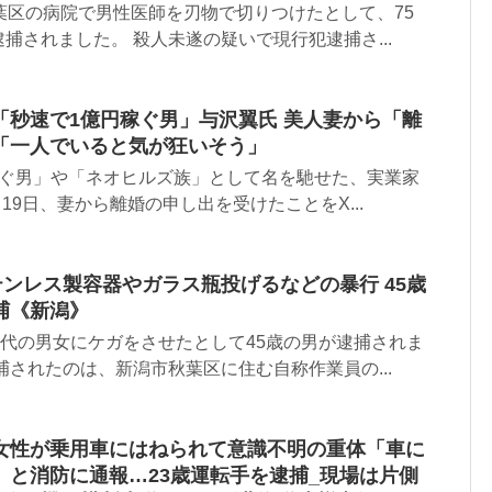
葉区の病院で男性医師を刃物で切りつけたとして、75
捕されました。 殺人未遂の疑いで現行犯逮捕さ...
「秒速で1億円稼ぐ男」与沢翼氏 美人妻から「離
「一人でいると気が狂いそう」
稼ぐ男」や「ネオヒルズ族」として名を馳せた、実業家
月19日、妻から離婚の申し出を受けたことをX...
テンレス製容器やガラス瓶投げるなどの暴行 45歳
捕《新潟》
0代の男女にケガをさせたとして45歳の男が逮捕されま
捕されたのは、新潟市秋葉区に住む自称作業員の...
女性が乗用車にはねられて意識不明の重体「車に
」と消防に通報…23歳運転手を逮捕_現場は片側