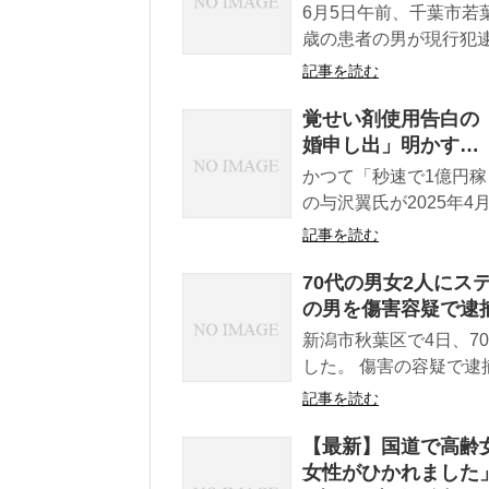
6月5日午前、千葉市若
歳の患者の男が現行犯逮
記事を読む
覚せい剤使用告白の
婚申し出」明かす…
かつて「秒速で1億円
の与沢翼氏が2025年4
記事を読む
70代の男女2人にス
の男を傷害容疑で逮
新潟市秋葉区で4日、7
した。 傷害の容疑で逮
記事を読む
【最新】国道で高齢
女性がひかれました