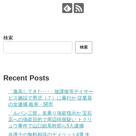
検索
検索
Recent Posts
「激高してきた･･･」放課後等デイサー
ビス施設で男児（７）に暴行か 従業員
の女逮捕 岐阜・関市
「ルパン三世」名乗り強盗指示か 宝石
店への強盗目的で周辺徘徊疑い トクリ
ュウ事件で山口組系幹部ら5人逮捕
弁護士の無料相談のデメリット4選 失