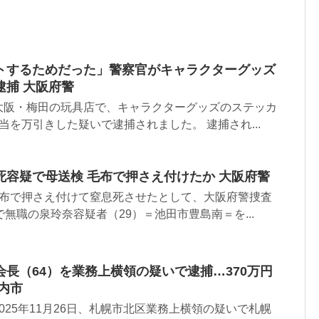
トするためだった」警察官がキャラクターグッズ
逮捕 大阪府警
大阪・梅田の玩具店で、キャラクターグッズのステッカ
当を万引きした疑いで逮捕されました。 逮捕され...
死容疑で母送検 毛布で押さえ付けたか 大阪府警
毛布で押さえ付けて窒息死させたとして、大阪府警捜査
で無職の泉玲奈容疑者（29）＝池田市豊島南＝を...
長（64）を業務上横領の疑いで逮捕…370万円
内市
025年11月26日、札幌市北区業務上横領の疑いで札幌