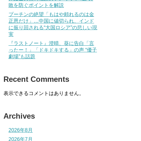
敗を防ぐポイントを解説
プーチンの絶望「もはや頼れるのは金
正恩だけ」…中国に値切られ、インド
に振り回される“大国ロシア”の悲しい現
実
『ラストノート』澄晴、葵に告白「言
ったー！」「ドキドキする」の声 “優子
劇場”も話題
Recent Comments
表示できるコメントはありません。
Archives
2026年8月
2026年7月