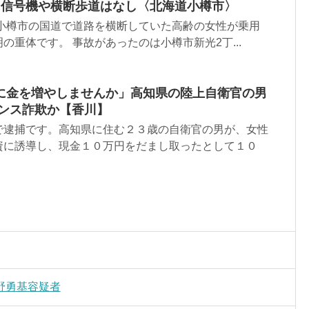
に信号機や横断歩道はなし〈北海道小樽市〉
道小樽市の国道で道路を横断していた高齢の女性が乗用
の重体です。 事故があったのは小樽市新光2丁...
に金を増やしませんか」高知県の陸上自衛官の男
マンス詐欺か【香川】
で逮捕です。高知県に住む２３歳の自衛官の男が、女性
資に誘導し、現金１０万円をだまし取ったとして１０
野勇基容疑者