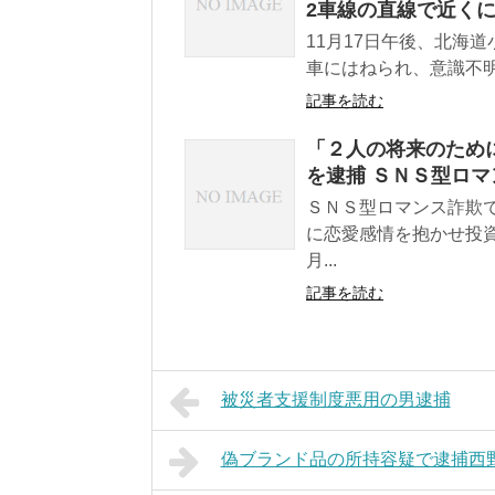
2車線の直線で近く
11月17日午後、北海
車にはねられ、意識不明
記事を読む
「２人の将来のため
を逮捕 ＳＮＳ型ロ
ＳＮＳ型ロマンス詐欺
に恋愛感情を抱かせ投
月...
記事を読む
被災者支援制度悪用の男逮捕
偽ブランド品の所持容疑で逮捕西