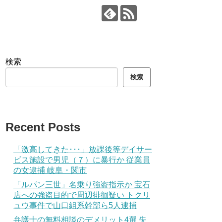
検索
検索
Recent Posts
「激高してきた･･･」放課後等デイサー
ビス施設で男児（７）に暴行か 従業員
の女逮捕 岐阜・関市
「ルパン三世」名乗り強盗指示か 宝石
店への強盗目的で周辺徘徊疑い トクリ
ュウ事件で山口組系幹部ら5人逮捕
弁護士の無料相談のデメリット4選 失