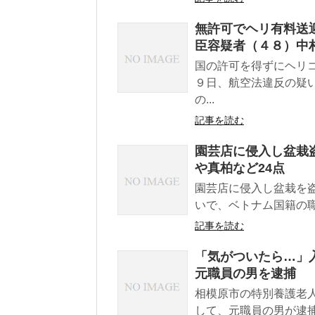
無許可でヘリ有料送
臣容疑者（４８）中
国の許可を得ずにヘリ
９日、航空法違反の疑
の...
記事を読む
園芸店に侵入し盆栽盗
や真柏など24点
園芸店に侵入し盆栽を
いで、ベトナム国籍の職
記事を読む
「気がついたら…」
元職員の男を逮捕
相模原市の特別養護老
して、元職員の男が逮捕さ