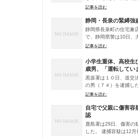
記事を読む
静岡・長泉の緊縛強
静岡県長泉町の住宅兼店
で、静岡県警は10日、
記事を読む
小学生重体、高校生
歳男、「運転してい
黒坂署は１０日、道交
の男（７４）を逮捕した
記事を読む
自宅で父親に傷害容疑
認
鹿島署は29日、傷害の
した。 逮捕容疑は12月