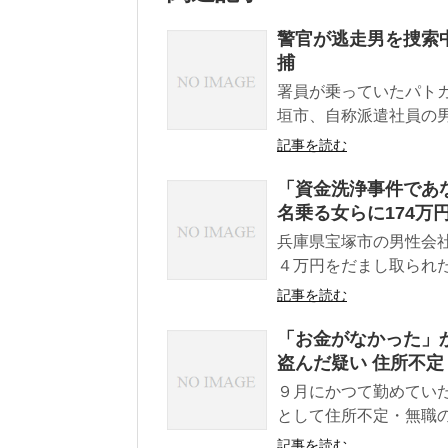
警官が逃走男を捜索
捕
署員が乗っていたパト
垣市、自称派遣社員の
記事を読む
「資金洗浄事件であな
名乗る女らに174万
兵庫県宝塚市の男性会
４万円をだまし取られた
記事を読む
「お金がなかった」
盗んだ疑い 住所不定
９月にかつて勤めてい
として住所不定・無職の
記事を読む