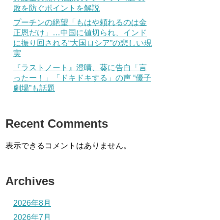
敗を防ぐポイントを解説
プーチンの絶望「もはや頼れるのは金
正恩だけ」…中国に値切られ、インド
に振り回される“大国ロシア”の悲しい現
実
『ラストノート』澄晴、葵に告白「言
ったー！」「ドキドキする」の声 “優子
劇場”も話題
Recent Comments
表示できるコメントはありません。
Archives
2026年8月
2026年7月