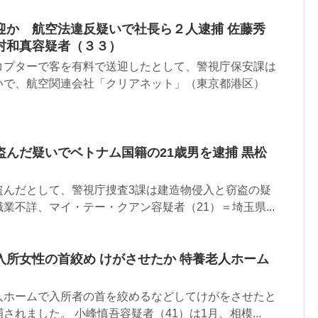
迎か 航空法違反疑いで社長ら２人逮捕 佐藤秀
村和真容疑者（３３）
コプターで客を有料で送迎したとして、警視庁保安課は
いで、航空関連会社「クリアネット」（東京都港区）
んだ疑いでベトナム国籍の21歳男を逮捕 黒松
盗んだとして、警視庁捜査3課は建造物侵入と窃盗の疑
業不詳、マイ・テー・クアン容疑者（21）＝埼玉県...
入所女性の首絞め けがさせたか 特養老人ホーム
人ホームで入所者の首を絞めるなどしてけがをさせたと
れました。 小峰慎吾容疑者（41）は1月、相模...