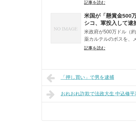
記事を読む
米国が「懸賞金50
シコ、軍投入して逮
米政府が500万ドル（
薬カルテルのボスを、メ
記事を読む
「押し買い」で男を逮捕
おれおれ詐欺で法政大生 中込修