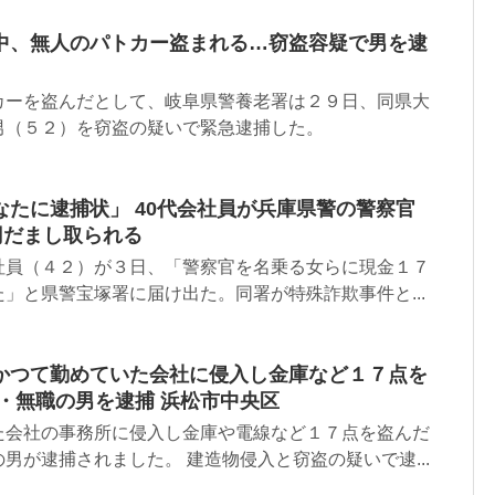
中、無人のパトカー盗まれる…窃盗容疑で男を逮
カーを盗んだとして、岐阜県警養老署は２９日、同県大
男（５２）を窃盗の疑いで緊急逮捕した。
たに逮捕状」 40代会社員が兵庫県警の警察官
円だまし取られる
社員（４２）が３日、「警察官を名乗る女らに現金１７
」と県警宝塚署に届け出た。同署が特殊詐欺事件と...
かつて勤めていた会社に侵入し金庫など１７点を
・無職の男を逮捕 浜松市中央区
た会社の事務所に侵入し金庫や電線など１７点を盗んだ
男が逮捕されました。 建造物侵入と窃盗の疑いで逮...