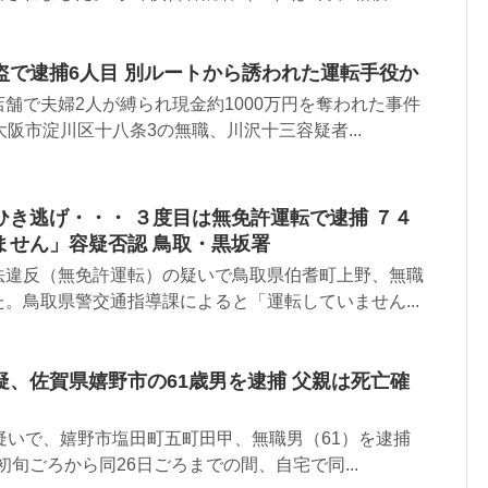
盗で逮捕6人目 別ルートから誘われた運転手役か
舗で夫婦2人が縛られ現金約1000万円を奪われた事件
大阪市淀川区十八条3の無職、川沢十三容疑者...
ひき逃げ・・・ ３度目は無免許運転で逮捕 ７４
ません」容疑否認 鳥取・黒坂署
法違反（無免許運転）の疑いで鳥取県伯耆町上野、無職
。鳥取県警交通指導課によると「運転していません...
、佐賀県嬉野市の61歳男を逮捕 父親は死亡確
疑いで、嬉野市塩田町五町田甲、無職男（61）を逮捕
初旬ごろから同26日ごろまでの間、自宅で同...